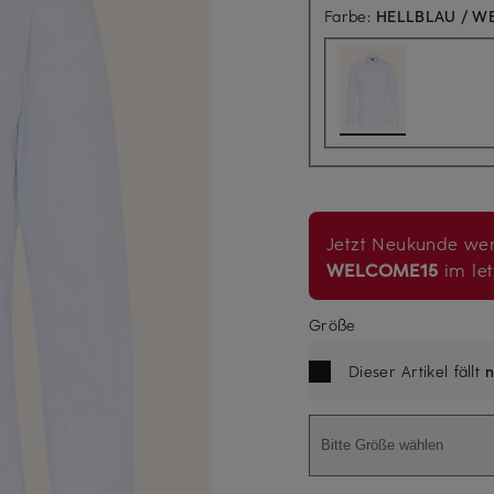
Farbe:
HELLBLAU / WE
Jetzt Neukunde wer
WELCOME15
im let
Größe
Dieser Artikel fällt
n
Bitte Größe wählen