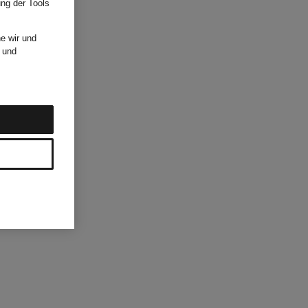
ung der Tools
e wir und
und