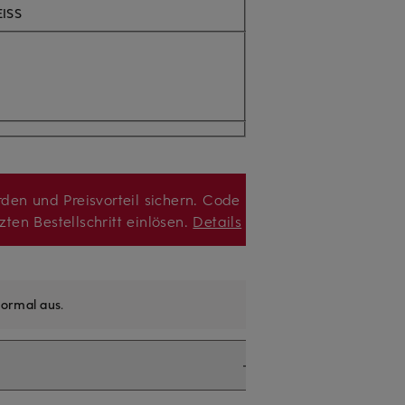
ISS
den und Preisvorteil sichern. Code
zten Bestellschritt einlösen.
Details
ormal aus
.