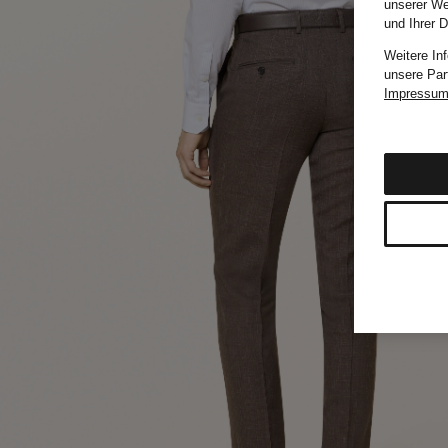
unserer We
und Ihrer 
Weitere In
unsere Par
Impressu