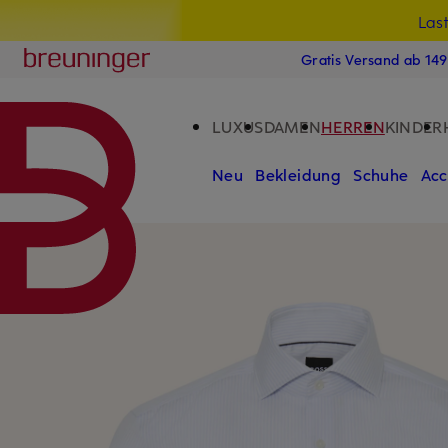
Las
15
ZUM HAUPTINHALT ÜBERSPRINGEN
ZUM SUCHFELD ÜBERSPRINGE
Breuninger
Gratis Versand ab 14
LUXUS
DAMEN
HERREN
KINDER
Neu
Bekleidung
Schuhe
Acc