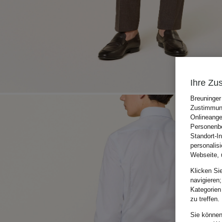
Ihre Zu
Breuninger
Zustimmung
Onlineange
Personenbe
Standort-I
personalis
Webseite, 
Klicken Si
navigieren;
Kategorien
zu treffen.
Sie können