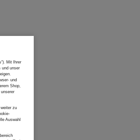
). Mit Ihrer
s und unser
eigen.
wser- und
nserem Shop,
 unserer
.
 weiter zu
ookie-
elle Auswahl
bereich