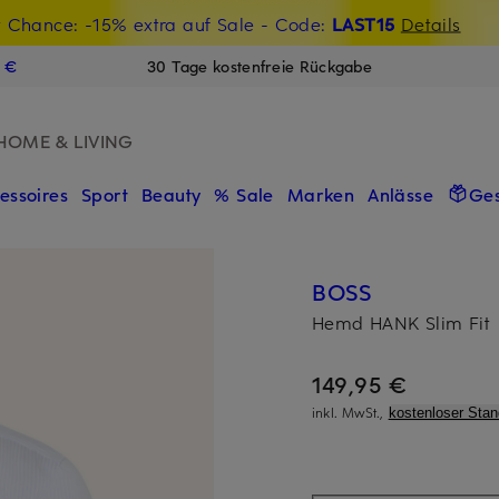
t Chance: -15% extra auf Sale
€-Willkommensgutschein mit Beyond sichern
- Code:
LAST15
Details
N
9 €
30 Tage kostenfreie Rückgabe
HOME & LIVING
essoires
Sport
Beauty
% Sale
Marken
Anlässe
Ge
BOSS
Hemd HANK Slim Fit
149,95 €
inkl. MwSt.,
kostenloser Sta