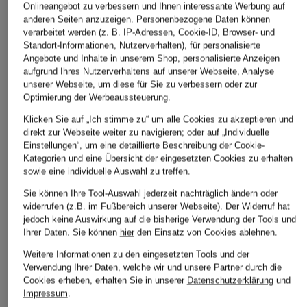
Onlineangebot zu verbessern und Ihnen interessante Werbung auf
anderen Seiten anzuzeigen. Personenbezogene Daten können
verarbeitet werden (z. B. IP-Adressen, Cookie-ID, Browser- und
Standort-Informationen, Nutzerverhalten), für personalisierte
Angebote und Inhalte in unserem Shop, personalisierte Anzeigen
aufgrund Ihres Nutzerverhaltens auf unserer Webseite, Analyse
unserer Webseite, um diese für Sie zu verbessern oder zur
Optimierung der Werbeaussteuerung.
Klicken Sie auf „Ich stimme zu“ um alle Cookies zu akzeptieren und
direkt zur Webseite weiter zu navigieren; oder auf „Individuelle
Einstellungen“, um eine detaillierte Beschreibung der Cookie-
+Aktionsrabatt
+Aktionsrabatt
+Aktionsrabatt
Kategorien und eine Übersicht der eingesetzten Cookies zu erhalten
windsor.
OLYMP
STROKESMAN'S
sowie eine individuelle Auswahl zu treffen.
Leinenhemd LANO
Leinenhemd Casual
Hemd Regular Fit
Sie können Ihre Tool-Auswahl jederzeit nachträglich ändern oder
Slim Fit
modern fit
widerrufen (z.B. im Fußbereich unserer Webseite). Der Widerruf hat
20,99 €
jedoch keine Auswirkung auf die bisherige Verwendung der Tools und
ab 149,99 €
ab 59,99 €
Bestpreis:
17,84 €
Ihrer Daten.
Sie können
hier
den Einsatz von Cookies ablehnen.
Ursprünglich:
49,99 €
Bestpreis:
127,49 €
Bestpreis:
50,99 €
Weitere Informationen zu den eingesetzten Tools und der
Ursprünglich:
250 €
Ursprünglich:
85,99 €
Verwendung Ihrer Daten, welche wir und unsere Partner durch die
Cookies erheben, erhalten Sie in unserer
Datenschutzerklärung
und
Impressum
.