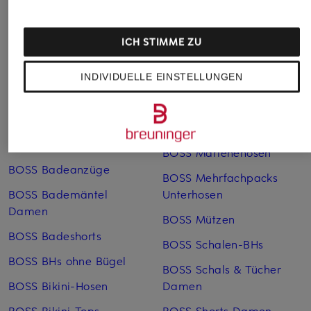
ICH STIMME ZU
INDIVIDUELLE EINSTELLUNGEN
Weitere Kategorien
Blaue BOSS Pullover für
BOSS Lederjacken Herren
Herren
BOSS Marlenehosen
BOSS Badeanzüge
BOSS Mehrfachpacks
BOSS Bademäntel
Unterhosen
Damen
BOSS Mützen
BOSS Badeshorts
BOSS Schalen-BHs
BOSS BHs ohne Bügel
BOSS Schals & Tücher
BOSS Bikini-Hosen
Damen
BOSS Bikini-Tops
BOSS Shorts Damen