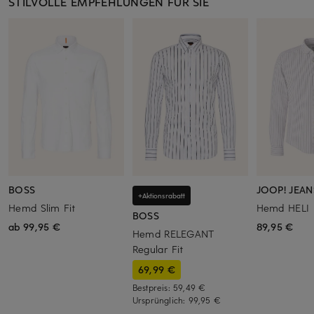
STILVOLLE EMPFEHLUNGEN FÜR SIE
BOSS
JOOP! JEAN
+Aktionsrabatt
Hemd Slim Fit
Hemd HELI R
BOSS
ab 99,95 €
89,95 €
Hemd RELEGANT
Regular Fit
69,99 €
Bestpreis:
59,49 €
Ursprünglich:
99,95 €