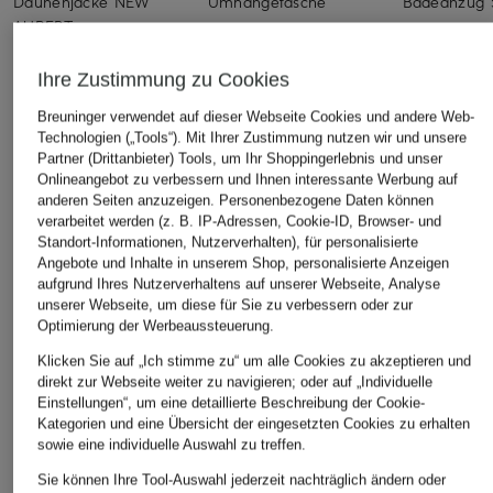
Daunenjacke NEW
Umhängetasche
Badeanzug 
AUBERT
1.150 €
395 €
390 €
Ihre Zustimmung zu Cookies
Breuninger verwendet auf dieser Webseite Cookies und andere Web-
Technologien („Tools“). Mit Ihrer Zustimmung nutzen wir und unsere
Partner (Drittanbieter) Tools, um Ihr Shoppingerlebnis und unser
Onlineangebot zu verbessern und Ihnen interessante Werbung auf
anderen Seiten anzuzeigen. Personenbezogene Daten können
verarbeitet werden (z. B. IP-Adressen, Cookie-ID, Browser- und
Standort-Informationen, Nutzerverhalten), für personalisierte
Weitere Kategorien
Angebote und Inhalte in unserem Shop, personalisierte Anzeigen
aufgrund Ihres Nutzerverhaltens auf unserer Webseite, Analyse
unserer Webseite, um diese für Sie zu verbessern oder zur
Burberry Baby
Burberry Pullover
Optimierung der Werbeaussteuerung.
BURBERRY Bikini
Burberry SALE
Klicken Sie auf „Ich stimme zu“ um alle Cookies zu akzeptieren und
direkt zur Webseite weiter zu navigieren; oder auf „Individuelle
Burberry Cap
Burberry Schal
Einstellungen“, um eine detaillierte Beschreibung der Cookie-
Kategorien und eine Übersicht der eingesetzten Cookies zu erhalten
BURBERRY Etuis
Burberry Schuhe
sowie eine individuelle Auswahl zu treffen.
BURBERRY Geldbörsen
Burberry Sonnenbrille
Sie können Ihre Tool-Auswahl jederzeit nachträglich ändern oder