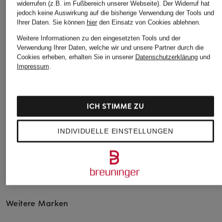
widerrufen (z.B. im Fußbereich unserer Webseite). Der Widerruf hat
Burberry Gürtel
Burberry T Shirt
jedoch keine Auswirkung auf die bisherige Verwendung der Tools und
Ihrer Daten.
Sie können
hier
den Einsatz von Cookies ablehnen.
Burberry Hemd
Burberry Tasche
Weitere Informationen zu den eingesetzten Tools und der
Burberry Herren
Burberry Tasche Damen
Verwendung Ihrer Daten, welche wir und unsere Partner durch die
Cookies erheben, erhalten Sie in unserer
Datenschutzerklärung
und
Burberry Hoodie
BURBERRY Taschen
Impressum
.
Herren
Burberry Jacke
Burberry Trenchcoat
Burberry Jacke Damen
ICH STIMME ZU
Burberry Trenchcoat
Burberry Jacke Herren
Damen
Burberry Mantel
INDIVIDUELLE EINSTELLUNGEN
Burberry Trenchcoat
Burberry Mantel Herren
Herren
Burberry Parfum
Burberry Weste
Weitere Marken