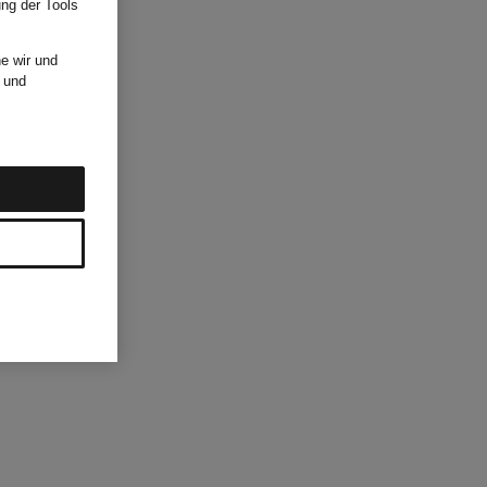
ung der Tools
e wir und
und