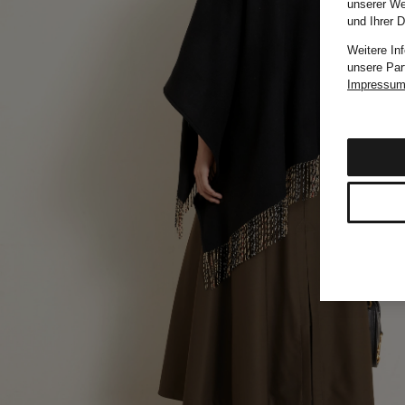
unserer We
und Ihrer 
Weitere In
unsere Par
Impressu