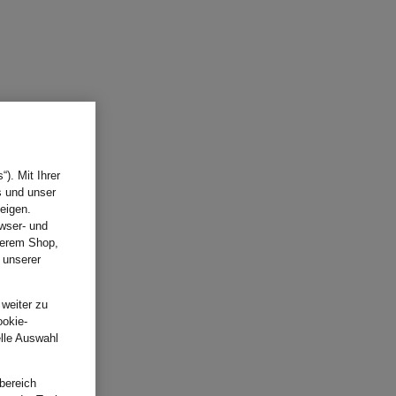
). Mit Ihrer
s und unser
eigen.
wser- und
nserem Shop,
 unserer
.
 weiter zu
ookie-
elle Auswahl
bereich