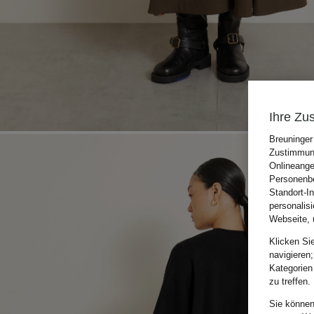
Ihre Zu
Breuninger
Zustimmung
Onlineange
Personenbe
Standort-I
personalis
Webseite, 
Klicken Si
navigieren;
Kategorien
zu treffen.
Sie können