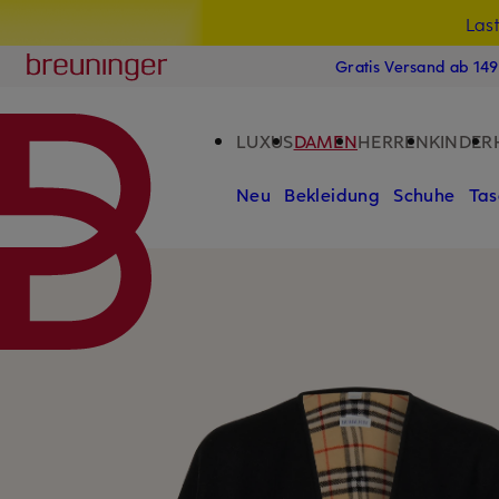
Las
15
ZUM HAUPTINHALT ÜBERSPRINGEN
ZUM SUCHFELD ÜBERSPRINGE
Breuninger
Gratis Versand ab 14
LUXUS
DAMEN
HERREN
KINDER
Neu
Bekleidung
Schuhe
Tas