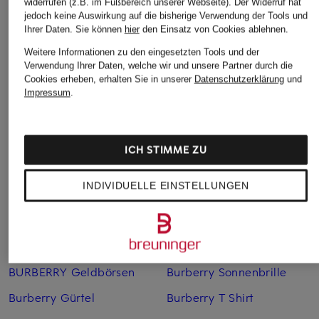
widerrufen (z.B. im Fußbereich unserer Webseite). Der Widerruf hat
Ursprünglich:
1.790 €
jedoch keine Auswirkung auf die bisherige Verwendung der Tools und
Ihrer Daten.
Sie können
hier
den Einsatz von Cookies ablehnen.
Weitere Informationen zu den eingesetzten Tools und der
Verwendung Ihrer Daten, welche wir und unsere Partner durch die
Cookies erheben, erhalten Sie in unserer
Datenschutzerklärung
und
Impressum
.
Weitere Kategorien
ICH STIMME ZU
Burberry Baby
Burberry Pullover
INDIVIDUELLE EINSTELLUNGEN
BURBERRY Bikini
Burberry SALE
Burberry Cap
Burberry Schal
BURBERRY Etuis
Burberry Schuhe
BURBERRY Geldbörsen
Burberry Sonnenbrille
Burberry Gürtel
Burberry T Shirt