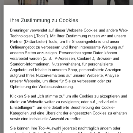
Ihre Zustimmung zu Cookies
Breuninger verwendet auf dieser Webseite Cookies und andere Web-
Technologien („Tools“). Mit Ihrer Zustimmung nutzen wir und unsere
Partner (Drittanbieter) Tools, um Ihr Shoppingerlebnis und unser
Onlineangebot zu verbessern und Ihnen interessante Werbung auf
anderen Seiten anzuzeigen. Personenbezogene Daten können
verarbeitet werden (z. B. IP-Adressen, Cookie-ID, Browser- und
Standort-Informationen, Nutzerverhalten), für personalisierte
Angebote und Inhalte in unserem Shop, personalisierte Anzeigen
aufgrund Ihres Nutzerverhaltens auf unserer Webseite, Analyse
unserer Webseite, um diese für Sie zu verbessern oder zur
BURBERRY
+Aktionsrabatt
+Aktionsrabatt
Optimierung der Werbeaussteuerung.
Shopper HIGHLANDS
Max Mara
Proenza Schouler
Klicken Sie auf „Ich stimme zu“ um alle Cookies zu akzeptieren und
MEDIUM
direkt zur Webseite weiter zu navigieren; oder auf „Individuelle
Shopper mit Pouch
Handtasche EAST
1.390 €
Einstellungen“, um eine detaillierte Beschreibung der Cookie-
WEST TOTE
Kategorien und eine Übersicht der eingesetzten Cookies zu erhalten
1.200 €
sowie eine individuelle Auswahl zu treffen.
1.300 €
Bestpreis:
1.665 €
Sie können Ihre Tool-Auswahl jederzeit nachträglich ändern oder
Bestpreis:
1.105 €