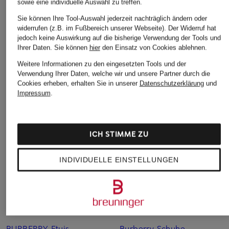
Piqué-Poloshirt
Piqué-Poloshirt
sowie eine individuelle Auswahl zu treffen.
145 €
145,99 €
Sie können Ihre Tool-Auswahl jederzeit nachträglich ändern oder
widerrufen (z.B. im Fußbereich unserer Webseite). Der Widerruf hat
Bestpreis:
123,25 €
Bestpreis:
124,09 €
jedoch keine Auswirkung auf die bisherige Verwendung der Tools und
Ursprünglich:
210 €
Ursprünglich:
210 €
Ihrer Daten.
Sie können
hier
den Einsatz von Cookies ablehnen.
Weitere Informationen zu den eingesetzten Tools und der
Verwendung Ihrer Daten, welche wir und unsere Partner durch die
Cookies erheben, erhalten Sie in unserer
Datenschutzerklärung
und
Impressum
.
ICH STIMME ZU
Weitere Kategorien
INDIVIDUELLE EINSTELLUNGEN
Burberry Baby
Burberry Pullover
BURBERRY Bikini
Burberry SALE
Burberry Cap
Burberry Schal
BURBERRY Etuis
Burberry Schuhe