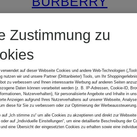
BURBERRY
Gürteltasche
re Zustimmung zu
ML GRID BELT
okies
BAG S21
890 €
 verwendet auf dieser Webseite Cookies und andere Web-Technologien („Tools“
 nutzen wir und unsere Partner (Drittanbieter) Tools, um Ihr Shoppingerlebni
bot zu verbessern und Ihnen interessante Werbung auf anderen Seiten anzuz
zogene Daten können verarbeitet werden (z. B. IP-Adressen, Cookie-ID, Bro
nformationen, Nutzerverhalten), für personalisierte Angebote und Inhalte in u
ierte Anzeigen aufgrund Ihres Nutzerverhaltens auf unserer Webseite, Analyse
um diese für Sie zu verbessern oder zur Optimierung der Werbeaussteuerung
e auf „Ich stimme zu“ um alle Cookies zu akzeptieren und direkt zur Webseite
 oder auf „Individuelle Einstellungen“, um eine detaillierte Beschreibung der C
 und eine Übersicht der eingesetzten Cookies zu erhalten sowie eine individu