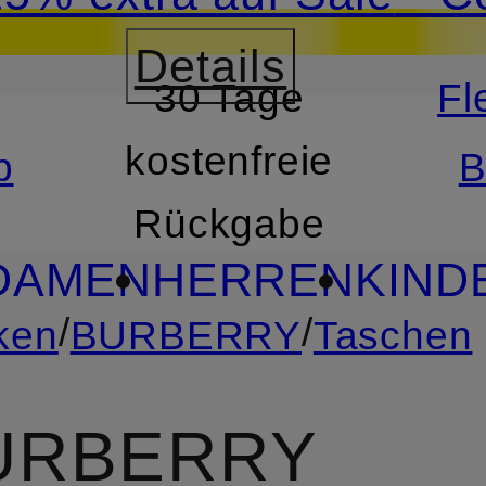
utschein mit Beyond 
Details
30 Tage
Fl
RSPRINGEN
ZUM SUCH
kostenfreie
b
B
Rückgabe
DAMEN
HERREN
KIND
/
/
ken
BURBERRY
Taschen
URBERRY