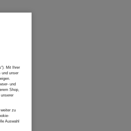
). Mit Ihrer
s und unser
eigen.
wser- und
nserem Shop,
 unserer
.
 weiter zu
ookie-
elle Auswahl