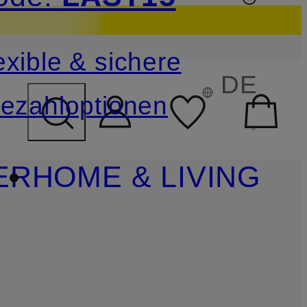
sichern
exible & sichere
FELD ÜBERSPRINGEN
DE
ezahloptionen
ER
HOME & LIVING