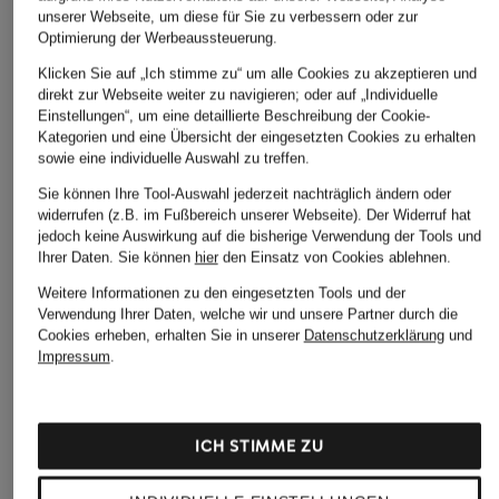
unserer Webseite, um diese für Sie zu verbessern oder zur
CLAUDIE PIERLOT
Optimierung der Werbeaussteuerung.
+Aktionsrabatt
+Aktionsrabatt
Marlenehose
Klicken Sie auf „Ich stimme zu“ um alle Cookies zu akzeptieren und
LIU JO
Max Mara STUDIO
direkt zur Webseite weiter zu navigieren; oder auf „Individuelle
112,50 €
Marlenehose
Marlenehose PELOTA
Einstellungen“, um eine detaillierte Beschreibung der Cookie-
aus Leinen
Kategorien und eine Übersicht der eingesetzten Cookies zu erhalten
Bestpreis:
225 €
154,99 €
sowie eine individuelle Auswahl zu treffen.
199,99 €
Bestpreis:
131,74 €
Sie können Ihre Tool-Auswahl jederzeit nachträglich ändern oder
Ursprünglich:
209,90 €
Bestpreis:
299 €
widerrufen (z.B. im Fußbereich unserer Webseite). Der Widerruf hat
jedoch keine Auswirkung auf die bisherige Verwendung der Tools und
Ihrer Daten.
Sie können
hier
den Einsatz von Cookies ablehnen.
Weitere Informationen zu den eingesetzten Tools und der
Verwendung Ihrer Daten, welche wir und unsere Partner durch die
Cookies erheben, erhalten Sie in unserer
Datenschutzerklärung
und
Impressum
.
Weitere Kategorien
ICH STIMME ZU
Bikinis Damen
Mäntel für Herren