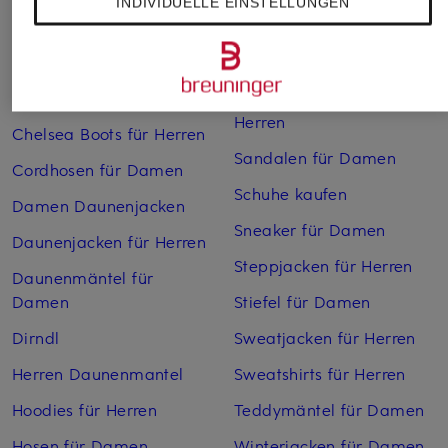
INDIVIDUELLE EINSTELLUNGEN
Boots für Damen
Pullover für Damen
Cargohosen für Herren
Pullover für Herren
Chelsea Boots für Damen
Rollkragenpullover für
Herren
Chelsea Boots für Herren
Sandalen für Damen
Cordhosen für Damen
Schuhe kaufen
Damen Daunenjacken
Sneaker für Damen
Daunenjacken für Herren
Steppjacken für Herren
Daunenmäntel für
Damen
Stiefel für Damen
Dirndl
Sweatjacken für Herren
Herren Daunenmantel
Sweatshirts für Herren
Hoodies für Herren
Teddymäntel für Damen
Hosen für Damen
Winterjacken für Damen