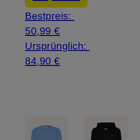
Bestpreis:
50,99 €
Ursprünglich:
84,90 €