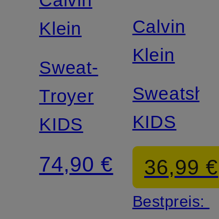
Calvin
Calvin
Klein
Klein
Sweat-
Sweatshir
Troyer
KIDS
KIDS
74,90 €
36,99 €
Bestpreis: