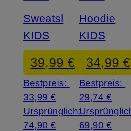
Sweatshirt
Hoodie
KIDS
KIDS
39,99 €
34,99 €
Bestpreis:
Bestpreis:
33,99 €
29,74 €
Ursprünglich:
Ursprünglic
74,90 €
69,90 €