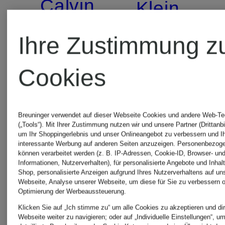
Calvin
Klein
Klein
Ihre Zustimmung z
Sweatjac
Hoodie
Cookies
KIDS
KIDS
79,90 €
Breuninger verwendet auf dieser Webseite Cookies und andere Web-Te
(„Tools“). Mit Ihrer Zustimmung nutzen wir und unsere Partner (Drittanbi
um Ihr Shoppingerlebnis und unser Onlineangebot zu verbessern und I
34,99 €
interessante Werbung auf anderen Seiten anzuzeigen. Personenbezog
können verarbeitet werden (z. B. IP-Adressen, Cookie-ID, Browser- und
Informationen, Nutzerverhalten), für personalisierte Angebote und Inhal
Shop, personalisierte Anzeigen aufgrund Ihres Nutzerverhaltens auf un
Bestpreis:
Webseite, Analyse unserer Webseite, um diese für Sie zu verbessern o
Optimierung der Werbeaussteuerung.
29,74 €
Klicken Sie auf „Ich stimme zu“ um alle Cookies zu akzeptieren und dir
Webseite weiter zu navigieren; oder auf „Individuelle Einstellungen“, u