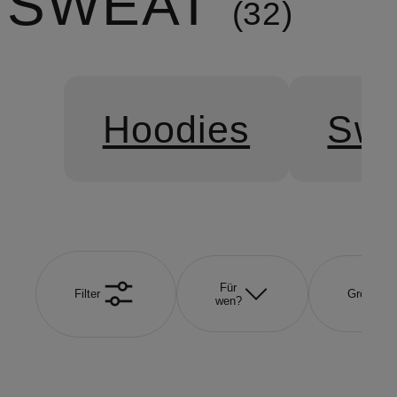
SWEAT
32
Hoodies
Swe
Für
Filter
Größe
wen?