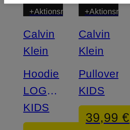
+Aktionsrabatt
+Aktionsraba
Calvin
Calvin
Klein
Klein
Hoodie
Pullover
LOGO
KIDS
REG
KIDS
39,99 €