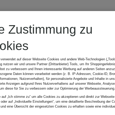
CAMBIO
re Zustimmung zu
Boyfriend
okies
Jeans
 verwendet auf dieser Webseite Cookies und andere Web-Technologien („Tools“
 nutzen wir und unsere Partner (Drittanbieter) Tools, um Ihr Shoppingerlebni
bot zu verbessern und Ihnen interessante Werbung auf anderen Seiten anzuz
129,99 €
zogene Daten können verarbeitet werden (z. B. IP-Adressen, Cookie-ID, Bro
nformationen, Nutzerverhalten), für personalisierte Angebote und Inhalte in u
ierte Anzeigen aufgrund Ihres Nutzerverhaltens auf unserer Webseite, Analyse
um diese für Sie zu verbessern oder zur Optimierung der Werbeaussteuerung
Bestpreis:
110,49 €
e auf „Ich stimme zu“ um alle Cookies zu akzeptieren und direkt zur Webseite
 oder auf „Individuelle Einstellungen“, um eine detaillierte Beschreibung der C
Ursprünglich:
 und eine Übersicht der eingesetzten Cookies zu erhalten sowie eine individu