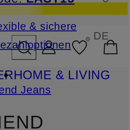
sichern
exible & sichere
FELD ÜBERSPRINGEN
DE
ezahloptionen
ER
HOME & LIVING
iend Jeans
IEND