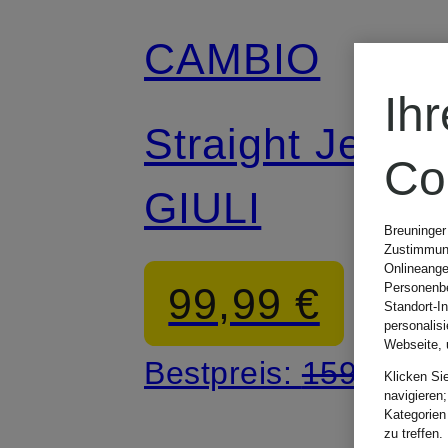
CAMBIO
Ih
Straight Jeans
Co
GIULI
Breuninger
Zustimmung
Onlineange
99,99 €
Personenbe
Standort-I
personalis
Webseite, 
Bestpreis:
159,90 €
Klicken Si
navigieren;
Kategorien
zu treffen.