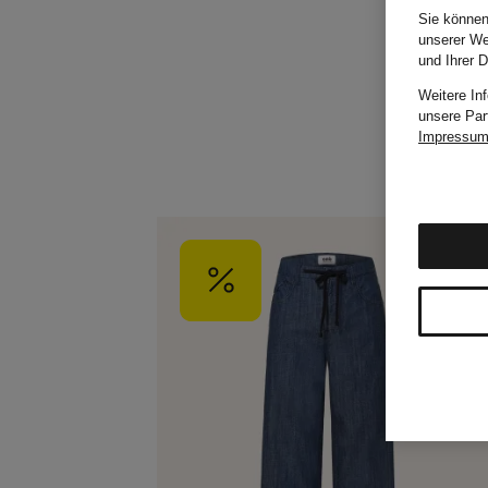
Sie können
unserer We
und Ihrer 
Weitere In
unsere Par
Impressu