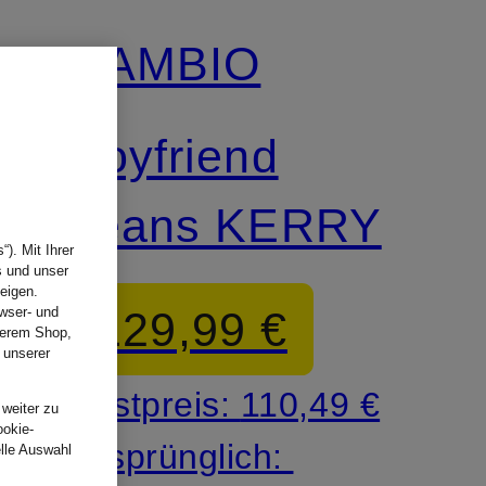
CAMBIO
Boyfriend
Jeans KERRY
). Mit Ihrer
s und unser
eigen.
129,99 €
wser- und
nserem Shop,
 unserer
.
Bestpreis:
110,49 €
 weiter zu
ookie-
Ursprünglich:
elle Auswahl