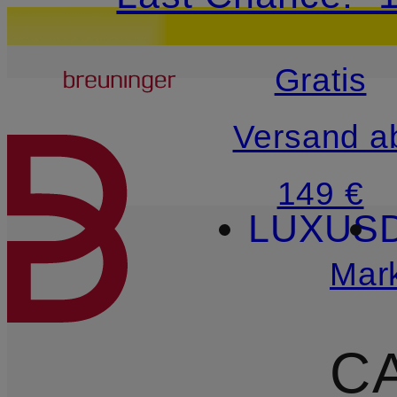
15€-Willkommensg
Breuninger
Gratis
ZUM HAUPTINHALT ÜBE
Versand a
149 €
LUXUS
Mar
C