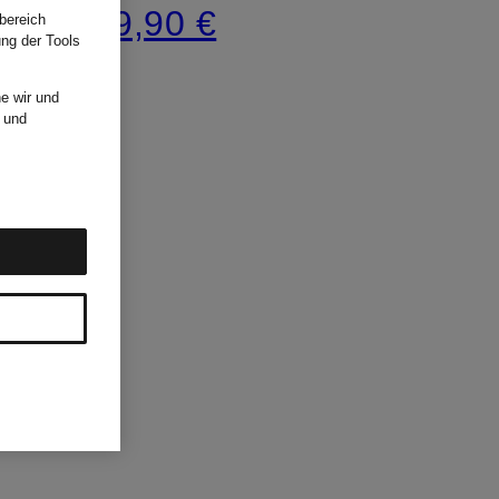
169,90 €
bereich
ung der Tools
e wir und
und