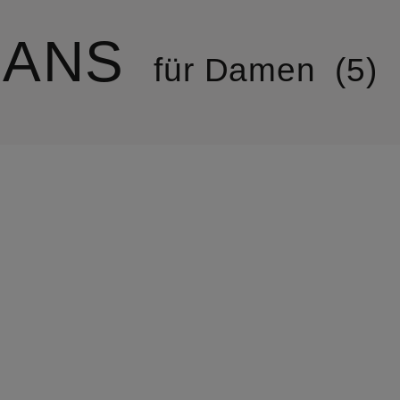
EANS
für Damen
5