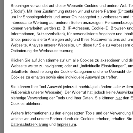
Breuninger verwendet auf dieser Webseite Cookies und andere Web-Te
(„Tools“). Mit Ihrer Zustimmung nutzen wir und unsere Partner (Drittanbi
Clinique
um Ihr Shoppingerlebnis und unser Onlineangebot zu verbessern und I
LANCÔM
interessante Werbung auf anderen Seiten anzuzeigen. Personenbezog
können verarbeitet werden (z. B. IP-Adressen, Cookie-ID, Browser- und
Informationen, Nutzerverhalten), für personalisierte Angebote und Inhal
Shop, personalisierte Anzeigen aufgrund Ihres Nutzerverhaltens auf un
Diptyque
Webseite, Analyse unserer Webseite, um diese für Sie zu verbessern o
MAC
Optimierung der Werbeaussteuerung.
Klicken Sie auf „Ich stimme zu“ um alle Cookies zu akzeptieren und dir
Webseite weiter zu navigieren; oder auf „Individuelle Einstellungen“, u
Dr.
Cosmetic
detaillierte Beschreibung der Cookie-Kategorien und eine Übersicht der
Cookies zu erhalten sowie eine individuelle Auswahl zu treffen.
Sie können Ihre Tool-Auswahl jederzeit nachträglich ändern oder widerr
Barbara
Fußbereich unserer Webseite). Der Widerruf hat jedoch keine Auswirku
Montale
bisherige Verwendung der Tools und Ihrer Daten.
Sie können
hier
den E
Cookies ablehnen.
Sturm
Weitere Informationen zu den eingesetzten Tools und der Verwendung I
welche wir und unsere Partner durch die Cookies erheben, erhalten Sie 
Datenschutzerklärung
und
Impressum
.
Rituals