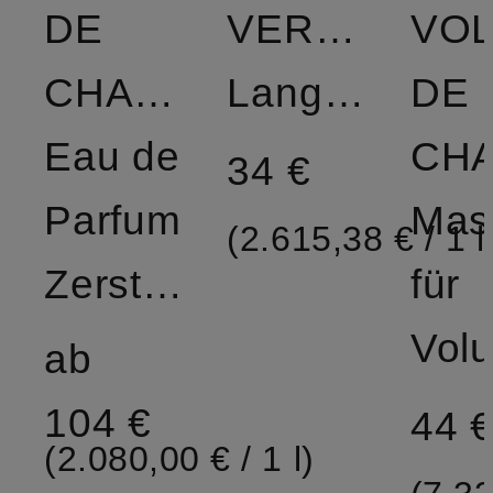
DE
VERNIS
VO
CHANEL
Langanhaltend
DE
Eau de
34 €
Parfum
Mas
(2.615,38 € / 1 l
Zerstäuber
für
ab
104 €
44 
(2.080,00 € / 1 l)