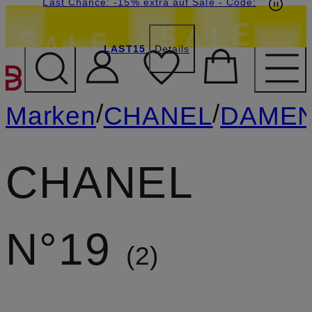
15€-Willkommensgutschein mit Beyond sichern
Last Chance: -15% extra auf Sale
- Code:
LAST15
Details
ZUM HAUPTINHALT ÜBE
/
/
Marken
CHANEL
DAME
CHANEL
N°19
2