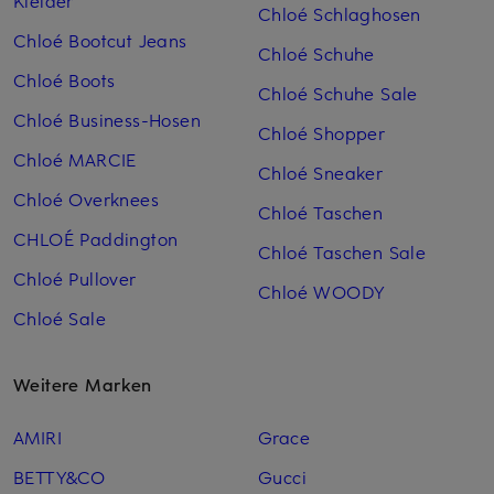
Kleider
Chloé Schlaghosen
Chloé Bootcut Jeans
Chloé Schuhe
Chloé Boots
Chloé Schuhe Sale
Chloé Business-Hosen
Chloé Shopper
Chloé MARCIE
Chloé Sneaker
Chloé Overknees
Chloé Taschen
CHLOÉ Paddington
Chloé Taschen Sale
Chloé Pullover
Chloé WOODY
Chloé Sale
Weitere Marken
AMIRI
Grace
BETTY&CO
Gucci