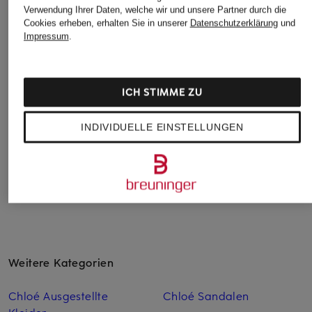
Verwendung Ihrer Daten, welche wir und unsere Partner durch die
Cookies erheben, erhalten Sie in unserer
Datenschutzerklärung
und
BALENCIAGA
Acne Studios
+Aktionsrabatt
Impressum
.
Blouson
Blouson
DARKPARK
2.600 €
690 €
Overjacket
ICH STIMME ZU
590 €
Bestpreis:
501,50 €
INDIVIDUELLE EINSTELLUNGEN
Ursprünglich:
1.150 €
Weitere Kategorien
Chloé Ausgestellte
Chloé Sandalen