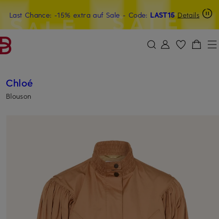
Last Chance: -15% extra auf Sale
15€-Willkommensgutschein mit Beyond sichern
- Code:
LAST15
Details
ZUM HAUPTINHALT ÜBERSPRINGEN
ZUM SUCHFELD ÜBERSPRINGE
Chloé
Blouson