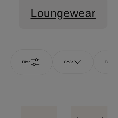
Loungewear
Filter
Größe
Farbe