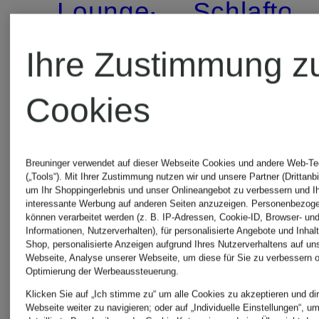
Lounge-
Schlaftop
Kleid
MARY
Ihre Zustimmung z
WILLOW
Cookies
120 €
49,99 €
Bestpreis:
Breuninger verwendet auf dieser Webseite Cookies und andere Web-Te
(„Tools“). Mit Ihrer Zustimmung nutzen wir und unsere Partner (Drittanbi
um Ihr Shoppingerlebnis und unser Onlineangebot zu verbessern und I
42,49 €
interessante Werbung auf anderen Seiten anzuzeigen. Personenbezog
können verarbeitet werden (z. B. IP-Adressen, Cookie-ID, Browser- und
Ursprünglic
Informationen, Nutzerverhalten), für personalisierte Angebote und Inhal
Shop, personalisierte Anzeigen aufgrund Ihres Nutzerverhaltens auf un
Webseite, Analyse unserer Webseite, um diese für Sie zu verbessern o
65 €
Optimierung der Werbeaussteuerung.
Klicken Sie auf „Ich stimme zu“ um alle Cookies zu akzeptieren und dir
Webseite weiter zu navigieren; oder auf „Individuelle Einstellungen“, u