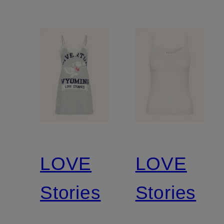
LOVE
LOVE
Stories
Stories