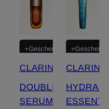
+Geschenk
+Geschenk
CLARINS
CLARINS
Zertifiziert
Zertifiziert
DOUBLE
HYDRA-
SERUM
ESSENTI