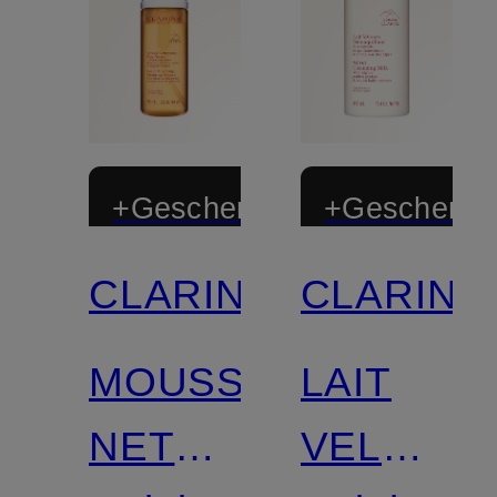
+Geschenk
+Geschenk
CLARINS
CLARINS
Zertifiziert
Limitiert
MOUSSE
LAIT
Zertifiziert
NETTOYANTE
VELOUR