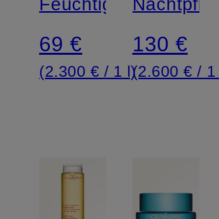
Feuchtigkeitsserum
NIGHT
Nachtpfle
69 €
130 €
(2.300 € / 1 l)
(2.600 € / 1 