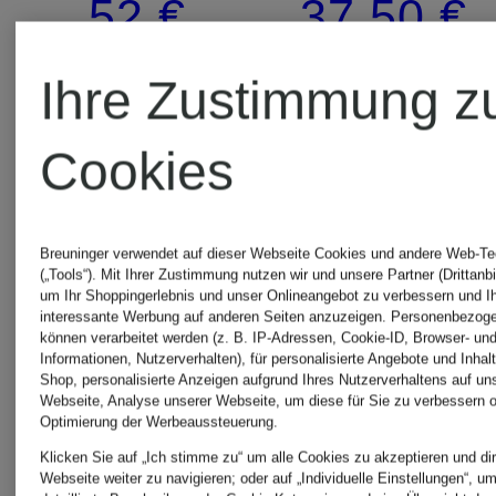
52 €
37,50 €
bis
(1.040 € / 1 l)
(93,75 € / 1 
Ihre Zustimmung z
trockene
Cookies
Haut
Breuninger verwendet auf dieser Webseite Cookies und andere Web-Te
(„Tools“). Mit Ihrer Zustimmung nutzen wir und unsere Partner (Drittanbi
um Ihr Shoppingerlebnis und unser Onlineangebot zu verbessern und I
interessante Werbung auf anderen Seiten anzuzeigen. Personenbezog
können verarbeitet werden (z. B. IP-Adressen, Cookie-ID, Browser- und
Informationen, Nutzerverhalten), für personalisierte Angebote und Inhal
Shop, personalisierte Anzeigen aufgrund Ihres Nutzerverhaltens auf un
Webseite, Analyse unserer Webseite, um diese für Sie zu verbessern o
Optimierung der Werbeaussteuerung.
Klicken Sie auf „Ich stimme zu“ um alle Cookies zu akzeptieren und dir
Webseite weiter zu navigieren; oder auf „Individuelle Einstellungen“, u