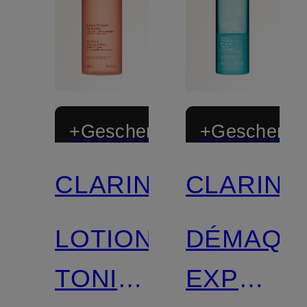
+Geschenk
+Geschenk
CLARINS
CLARINS
Limitiert
Zertifiziert
LOTION
DÉMAQUI
Zertifiziert
TONIQUE
EXPRES