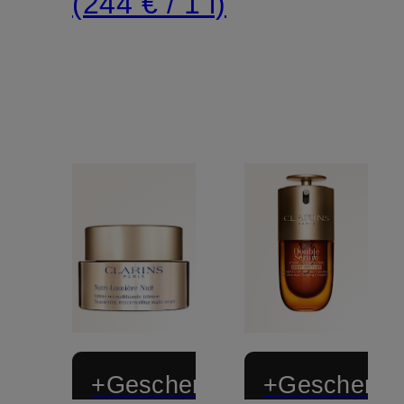
(244 € / 1 l)
+Geschenk
+Geschenk