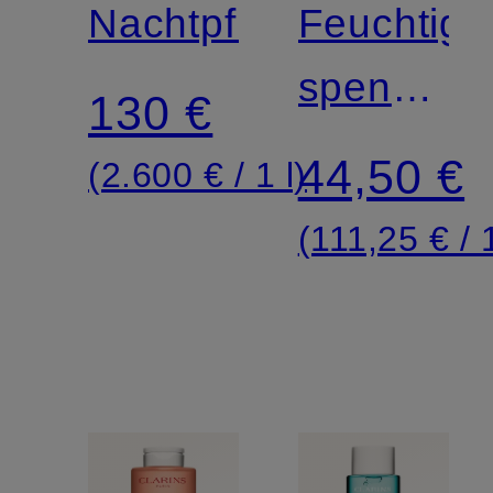
NIGHT
Nachtpflege
HYDRAT
Feuchtigke
spendend
130 €
Gesichtslo
44,50 €
(2.600 € / 1 l)
für
(111,25 € / 1
normale
bis
trockene
Haut