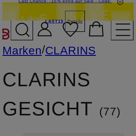
15€-Willkommensgutschein mit Beyond sichern
Last Chance: -15% extra auf Sale
- Code:
LAST15
Details
ZUM HAUPTINHALT ÜBE
/
Marken
CLARINS
CLARINS
GESICHT
77