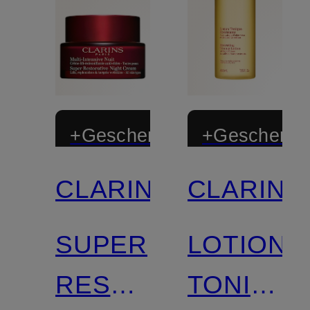
+Geschenk
+Geschenk
CLARINS
CLARINS
Zertifiziert
Limitiert
SUPER
LOTION
Zertifiziert
RESTORATIVE
TONIQUE