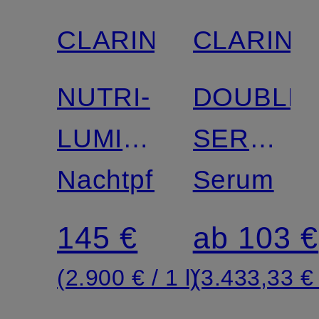
CLARINS
CLARINS
Zertifiziert
Zertifiziert
NUTRI-
DOUBLE
LUMIÈRE
SERUM
NUIT
Nachtpflege
LIGHT
Serum
TEXTUR
145 €
ab 103 €
(2.900 € / 1 l)
(3.433,33 € 