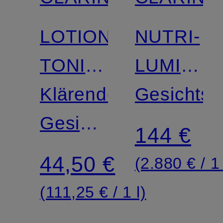
Limitiert
Zertifiziert
LOTION
NUTRI-
Zertifiziert
TONIQUE
LUMIÈRE
PURIFIANTE
Klärende
JOUR
Gesichts
Gesichtslotion
144 €
für
44,50 €
(2.880 € / 1 
Misch-
(111,25 € / 1 l)
bis