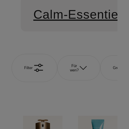
Calm-Essentiel
Für
Filter
Größe
wen?