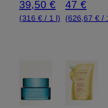
39,50 €
47 €
mit
(316 € / 1 l)
(626,67 € / 1
Peeling-
Wirkung
für
jeden
Hauttyp