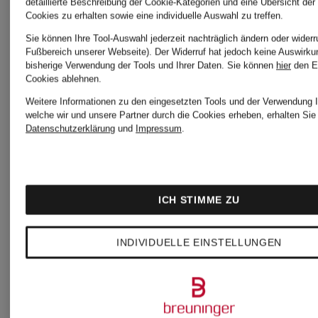
detaillierte Beschreibung der Cookie-Kategorien und eine Übersicht der
Cookies zu erhalten sowie eine individuelle Auswahl zu treffen.
+Geschenk
+Geschenk
Sie können Ihre Tool-Auswahl jederzeit nachträglich ändern oder widerr
Fußbereich unserer Webseite). Der Widerruf hat jedoch keine Auswirku
bisherige Verwendung der Tools und Ihrer Daten.
Sie können
hier
den E
CLARINS
CLARINS
Cookies ablehnen.
Zertifiziert
Zertifiziert
Weitere Informationen zu den eingesetzten Tools und der Verwendung I
welche wir und unsere Partner durch die Cookies erheben, erhalten Sie 
Datenschutzerklärung
und
Impressum
.
MULTI-
DOUX
ACTIVE
NETTOV
ICH STIMME ZU
GLOW
Serum
MOUSSA
Reinigun
INDIVIDUELLE EINSTELLUNGEN
SERUM
HYDRAT
69 €
31 €