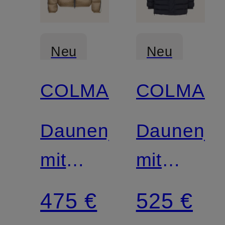
Neu
Neu
COLMAR
COLMAR
Zertifiziert
Zertifiziert
Daunenjacke
Daunenja
mit
mit
abnehmbarer
abnehmba
475 €
525 €
Kapuze
Kapuze