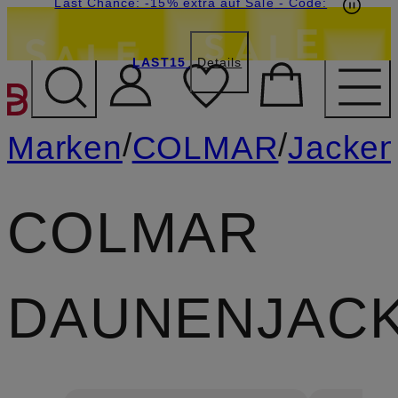
15€-Willkommensgutschein mit Beyond sichern
Last Chance: -15% extra auf Sale
- Code:
LAST15
Details
ZUM HAUPTINHALT ÜBE
/
/
Marken
COLMAR
Jacke
COLMAR
DAUNENJAC