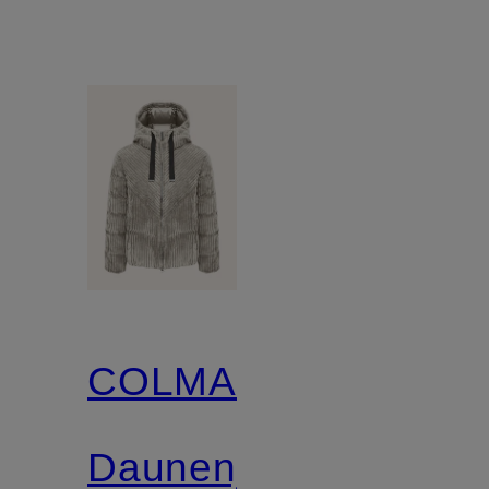
COLMAR
Daunenjacke