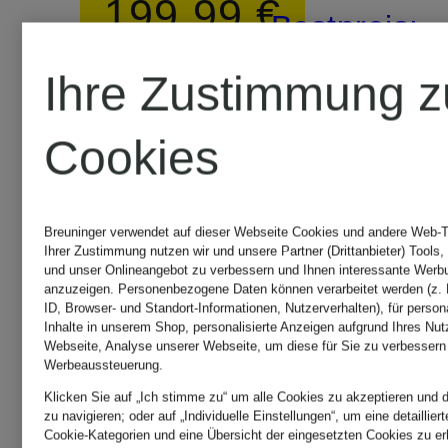
199,99 €
Bestpreis:
237,99 €
Bestpreis:
Ihre Zustimmung z
Ursprünglic
169,99 €
Cookies
468,99 €
Ursprünglich:
355,99 €
Breuninger verwendet auf dieser Webseite Cookies und andere Web-Te
Ihrer Zustimmung nutzen wir und unsere Partner (Drittanbieter) Tools,
und unser Onlineangebot zu verbessern und Ihnen interessante Werb
anzuzeigen. Personenbezogene Daten können verarbeitet werden (z. 
ID, Browser- und Standort-Informationen, Nutzerverhalten), für person
Inhalte in unserem Shop, personalisierte Anzeigen aufgrund Ihres Nut
Webseite, Analyse unserer Webseite, um diese für Sie zu verbessern
Werbeaussteuerung.
Klicken Sie auf „Ich stimme zu“ um alle Cookies zu akzeptieren und d
zu navigieren; oder auf „Individuelle Einstellungen“, um eine detaillie
Cookie-Kategorien und eine Übersicht der eingesetzten Cookies zu er