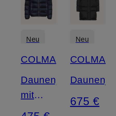
Neu
Neu
COLMAR
COLMAR
Zertifiziert
Zertifiziert
Daunenjacke
Daunenja
mit
675 €
abnehmbarer