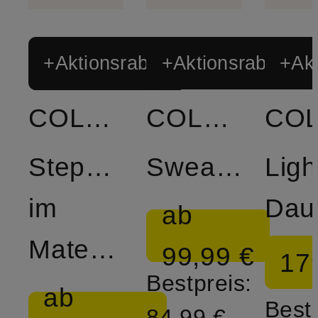
+Aktionsrabatt
+Aktionsrabatt
+Akt
COLMAR
COLMAR
Steppjacke
Sweatjacke
Ligh
im
ab
Materialmix
99,99 €
17
Bestpreis:
ab
Bestp
84,99 €