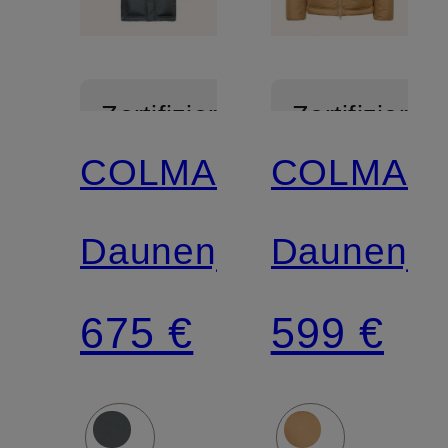
Zertifiziert
Zertifiziert
COLMAR
COLMAR
Daunenjacke
Daunenja
675 €
599 €