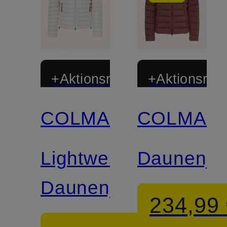
+Aktionsrabatt
+Aktionsraba
COLMAR
COLMAR
Lightweight-
Daunenja
Daunenjacke
234,99