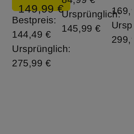
149,99 €
169,
Ursprünglich:
Bestpreis:
Ursp
145,99 €
144,49 €
299,
Ursprünglich:
275,99 €