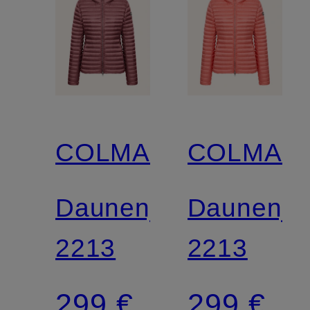
COLMAR
COLMAR
Daunenjacke
Daunenja
2213
2213
299 €
299 €