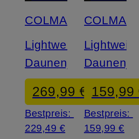
COLMAR
COLMAR
Lightweight-
Lightweigh
Daunenjacke
Daunenja
269,99 €
159,99
Bestpreis:
Bestpreis:
229,49 €
159,99 €