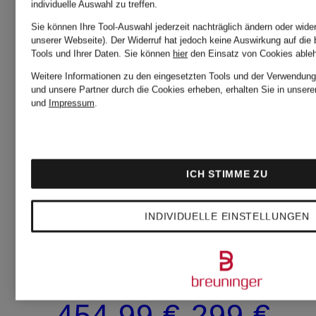
individuelle Auswahl zu treffen.
Sie können Ihre Tool-Auswahl jederzeit nachträglich ändern oder wide
unserer Webseite). Der Widerruf hat jedoch keine Auswirkung auf die
Tools und Ihrer Daten.
Sie können
hier
den Einsatz von Cookies able
Weitere Informationen zu den eingesetzten Tools und der Verwendung 
und unsere Partner durch die Cookies erheben, erhalten Sie in unser
und
Impressum
.
COLMAR
COLMAR
ICH STIMME ZU
Lightweight-
Daunenja
INDIVIDUELLE EINSTELLUNGEN
Daunenjacke
2223A
454,99 €
299 €