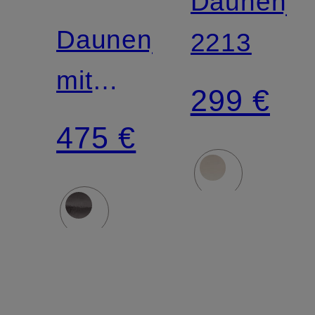
Daunenja
Daunenjacke
2213
mit
299 €
abnehmbarer
475 €
Kapuze