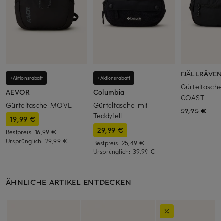
FJÄLLRÄVE
+Aktionsrabatt
+Aktionsrabatt
Gürteltasch
AEVOR
Columbia
COAST
Gürteltasche MOVE
Gürteltasche mit
59,95 €
Teddyfell
19,99 €
29,99 €
Bestpreis:
16,99 €
Ursprünglich:
29,99 €
Bestpreis:
25,49 €
Ursprünglich:
39,99 €
ÄHNLICHE ARTIKEL ENTDECKEN