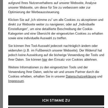
aufgrund Ihres Nutzerverhaltens auf unserer Webseite, Analyse
unserer Webseite, um diese für Sie zu verbessern oder zur
Optimierung der Werbeaussteuerung.
FJÄLLRÄVEN
AEVOR
Klicken Sie auf „Ich stimme zu“ um alle Cookies zu akzeptieren und
+Aktionsrabatt
direkt zur Webseite weiter zu navigieren; oder auf „Individuelle
Gürteltasche HIGH
Gürteltasche HIP
Einstellungen“, um eine detaillierte Beschreibung der Cookie-
KAPTEN & SON
COAST
BAG
Kategorien und eine Übersicht der eingesetzten Cookies zu erhalten
Gürteltasche LISB
sowie eine individuelle Auswahl zu treffen.
59,95 €
29,99 €
64,99 €
Sie können Ihre Tool-Auswahl jederzeit nachträglich ändern oder
widerrufen (z.B. im Fußbereich unserer Webseite). Der Widerruf hat
Bestpreis:
55,24 €
jedoch keine Auswirkung auf die bisherige Verwendung der Tools und
Ursprünglich:
89,99 €
Ihrer Daten.
Sie können
hier
den Einsatz von Cookies ablehnen.
Weitere Informationen zu den eingesetzten Tools und der
Verwendung Ihrer Daten, welche wir und unsere Partner durch die
Cookies erheben, erhalten Sie in unserer
Datenschutzerklärung
und
Impressum
.
ICH STIMME ZU
Weitere Kategorien