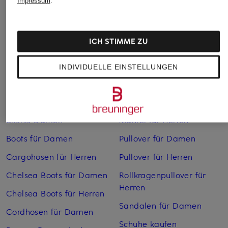
Impressum
.
ICH STIMME ZU
INDIVIDUELLE EINSTELLUNGEN
Weitere Kategorien
Bikinis Damen
Mäntel für Herren
Boots für Damen
Pullover für Damen
Cargohosen für Herren
Pullover für Herren
Chelsea Boots für Damen
Rollkragenpullover für
Herren
Chelsea Boots für Herren
Sandalen für Damen
Cordhosen für Damen
Schuhe kaufen