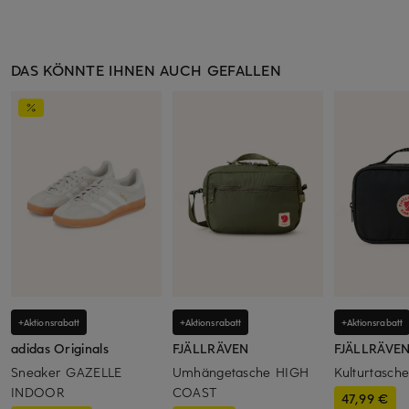
DAS KÖNNTE IHNEN AUCH GEFALLEN
+Aktionsrabatt
+Aktionsrabatt
+Aktionsrabatt
adidas Originals
FJÄLLRÄVEN
FJÄLLRÄVE
Sneaker GAZELLE
Umhängetasche HIGH
Kulturtasc
INDOOR
COAST
47,99 €