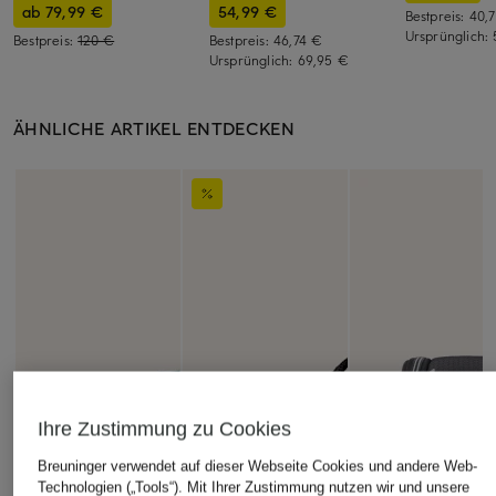
ab 79,99 €
54,99 €
Bestpreis:
40,
Ursprünglich:
Bestpreis:
120 €
Bestpreis:
46,74 €
Ursprünglich:
69,95 €
ÄHNLICHE ARTIKEL ENTDECKEN
Ihre Zustimmung zu Cookies
Breuninger verwendet auf dieser Webseite Cookies und andere Web-
Technologien („Tools“). Mit Ihrer Zustimmung nutzen wir und unsere