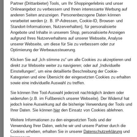
Partner (Drittanbieter) Tools, um Ihr Shoppingerlebnis und unser
Onlineangebot zu verbessern und Ihnen interessante Werbung auf
anderen Seiten anzuzeigen. Personenbezogene Daten können
verarbeitet werden (z. B. IP-Adressen, Cookie-ID, Browser- und
Standort-Informationen, Nutzerverhalten), für personalisierte
Angebote und Inhalte in unserem Shop, personalisierte Anzeigen
aufgrund Ihres Nutzerverhaltens auf unserer Webseite, Analyse
unserer Webseite, um diese für Sie zu verbessern oder zur
Optimierung der Werbeaussteuerung.
Klicken Sie auf „Ich stimme zu“ um alle Cookies zu akzeptieren und
direkt zur Webseite weiter zu navigieren; oder auf „Individuelle
Einstellungen“, um eine detaillierte Beschreibung der Cookie-
Kategorien und eine Übersicht der eingesetzten Cookies zu erhalten
sowie eine individuelle Auswahl zu treffen.
cotopaxi
travelite
+Aktionsrabatt
Sie können Ihre Tool-Auswahl jederzeit nachträglich ändern oder
Kulturtasche NIDO
Kosmetiktasche SKA
FJÄLLRÄVEN
widerrufen (z.B. im Fußbereich unserer Webseite). Der Widerruf hat
Farbliches Unikat
19,95 €
jedoch keine Auswirkung auf die bisherige Verwendung der Tools und
Kulturtasche KÅNKEN
59,99 €
Ihrer Daten.
Sie können
hier
den Einsatz von Cookies ablehnen.
47,99 €
Weitere Informationen zu den eingesetzten Tools und der
Verwendung Ihrer Daten, welche wir und unsere Partner durch die
Bestpreis:
40,79 €
Cookies erheben, erhalten Sie in unserer
Datenschutzerklärung
und
Ursprünglich:
59,95 €