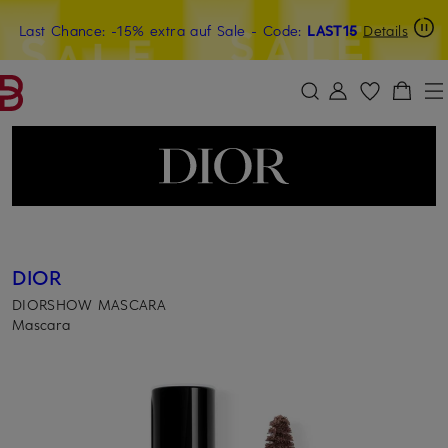
Last Chance: -15% extra auf Sale
15€-Willkommensgutschein mit Beyond sichern
- Code:
LAST15
Details
ZUM HAUPTINHALT ÜBERSPRINGEN
ZUM SUCHFELD ÜBERSPRINGE
DIOR
DIORSHOW MASCARA
Mascara