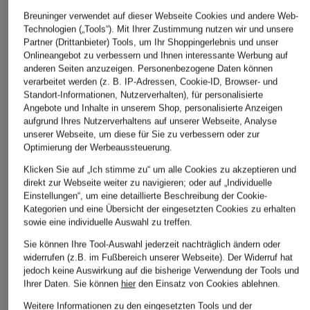
45 €
42 €
(2.833,33 € / 1 l)
Breuninger verwendet auf dieser Webseite Cookies und andere Web-
(7.500,00 € / 1 kg)
(4.200,00 € / 1
Technologien („Tools“). Mit Ihrer Zustimmung nutzen wir und unsere
Partner (Drittanbieter) Tools, um Ihr Shoppingerlebnis und unser
Onlineangebot zu verbessern und Ihnen interessante Werbung auf
anderen Seiten anzuzeigen. Personenbezogene Daten können
verarbeitet werden (z. B. IP-Adressen, Cookie-ID, Browser- und
Standort-Informationen, Nutzerverhalten), für personalisierte
Angebote und Inhalte in unserem Shop, personalisierte Anzeigen
BELIEBTE ARTIKEL DIESER MARKE
aufgrund Ihres Nutzerverhaltens auf unserer Webseite, Analyse
unserer Webseite, um diese für Sie zu verbessern oder zur
Optimierung der Werbeaussteuerung.
Klicken Sie auf „Ich stimme zu“ um alle Cookies zu akzeptieren und
direkt zur Webseite weiter zu navigieren; oder auf „Individuelle
Einstellungen“, um eine detaillierte Beschreibung der Cookie-
Kategorien und eine Übersicht der eingesetzten Cookies zu erhalten
sowie eine individuelle Auswahl zu treffen.
Sie können Ihre Tool-Auswahl jederzeit nachträglich ändern oder
widerrufen (z.B. im Fußbereich unserer Webseite). Der Widerruf hat
jedoch keine Auswirkung auf die bisherige Verwendung der Tools und
Ihrer Daten.
Sie können
hier
den Einsatz von Cookies ablehnen.
DIOR
DIOR
DIOR
Weitere Informationen zu den eingesetzten Tools und der