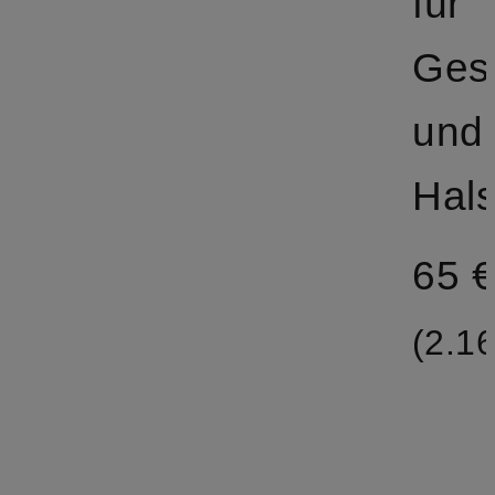
für
Ges
und
Hal
65 
(2.16