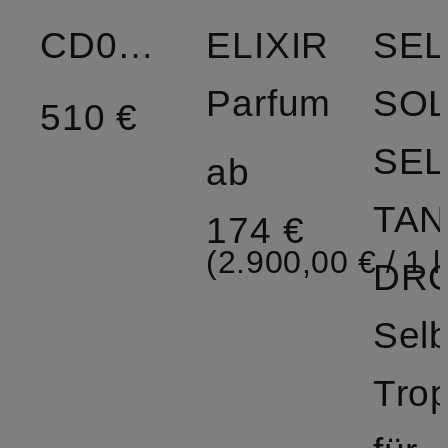
CD002148
ELIXIR
SEL
Parfum
SO
510 €
SEL
ab
TAN
174 €
(2.900,00 € / 1 l
Selb
Tro