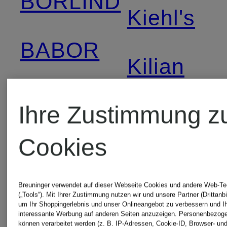
BÖRLIND
Kiehl's
BABOR
Kilian
bareMinerals
Ihre Zustimmung z
LANCÔM
Cookies
benefit
M.A.C
Breuninger verwendet auf dieser Webseite Cookies und andere Web-Te
BIOTHERM
Cosmetic
(„Tools“). Mit Ihrer Zustimmung nutzen wir und unsere Partner (Drittanbi
um Ihr Shoppingerlebnis und unser Onlineangebot zu verbessern und I
interessante Werbung auf anderen Seiten anzuzeigen. Personenbezog
können verarbeitet werden (z. B. IP-Adressen, Cookie-ID, Browser- und