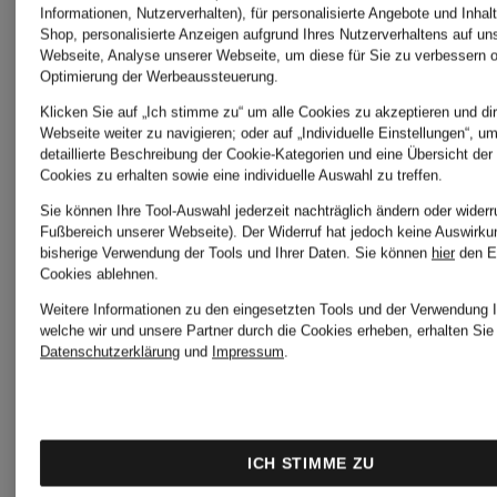
Informationen, Nutzerverhalten), für personalisierte Angebote und Inhal
BOBBI
MONTAL
Shop, personalisierte Anzeigen aufgrund Ihres Nutzerverhaltens auf un
Webseite, Analyse unserer Webseite, um diese für Sie zu verbessern o
Optimierung der Werbeaussteuerung.
BROWN
Klicken Sie auf „Ich stimme zu“ um alle Cookies zu akzeptieren und dir
MUGLER
Webseite weiter zu navigieren; oder auf „Individuelle Einstellungen“, u
detaillierte Beschreibung der Cookie-Kategorien und eine Übersicht der
Cookies zu erhalten sowie eine individuelle Auswahl zu treffen.
CHANEL
Sie können Ihre Tool-Auswahl jederzeit nachträglich ändern oder widerr
Fußbereich unserer Webseite). Der Widerruf hat jedoch keine Auswirku
ORIGINS
bisherige Verwendung der Tools und Ihrer Daten.
Sie können
hier
den E
Cookies ablehnen.
CLINIQUE
Weitere Informationen zu den eingesetzten Tools und der Verwendung I
welche wir und unsere Partner durch die Cookies erheben, erhalten Sie 
SENSAI
Datenschutzerklärung
und
Impressum
.
CREED
VERSAC
ICH STIMME ZU