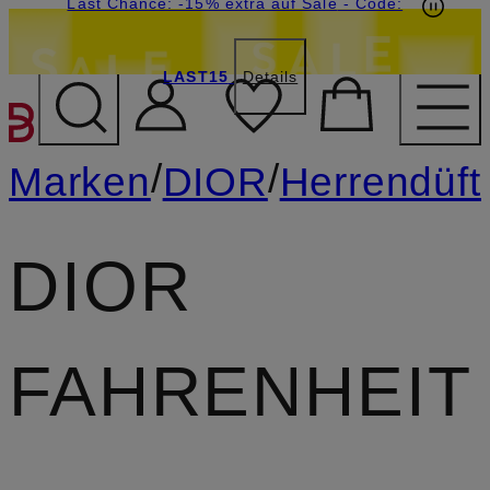
15€-Willkommensgutschein mit Beyond sichern
Last Chance: -15% extra auf Sale
- Code:
LAST15
Details
ZUM HAUPTINHALT ÜBE
/
/
Marken
DIOR
Herrendüft
DIOR
FAHRENHEIT