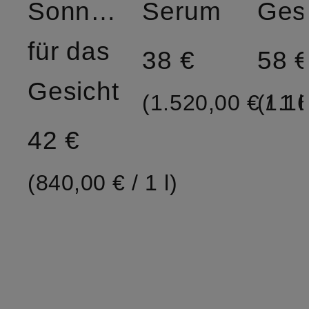
Sonnenschutz
Serum
für das
38 €
58 
Gesicht
(1.520,00 € / 1 l
(1.16
42 €
(840,00 € / 1 l)