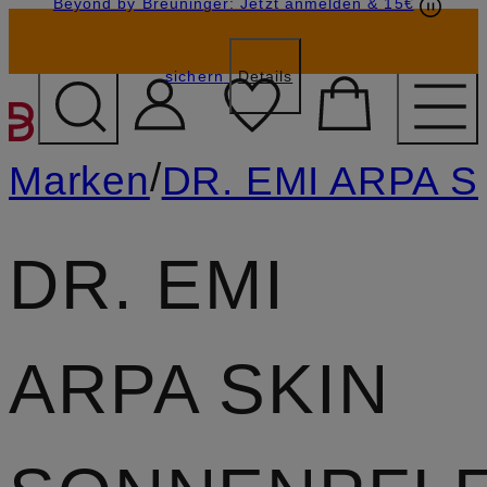
Beyond by Breuninger: Jetzt anmelden & 15€
Geschenkkarten
GESCHENK20
sichern
Details
ZUM HAUPTINHALT ÜBE
/
Marken
DR. EMI ARPA S
DR. EMI
ARPA SKIN