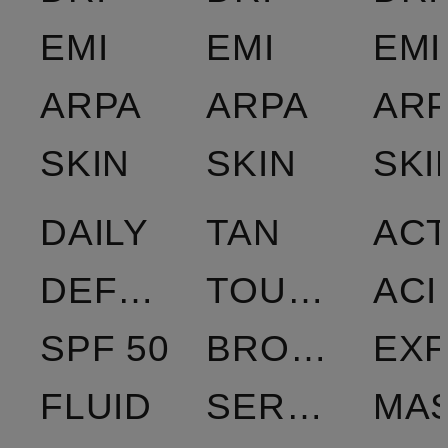
EMI
EMI
EMI
ARPA
ARPA
ARP
SKIN
SKIN
SKI
DAILY
TAN
ACT
DEFENCE
TOUCH
ACI
SPF 50
BRONZING
EXF
FLUID
SERUM
MA