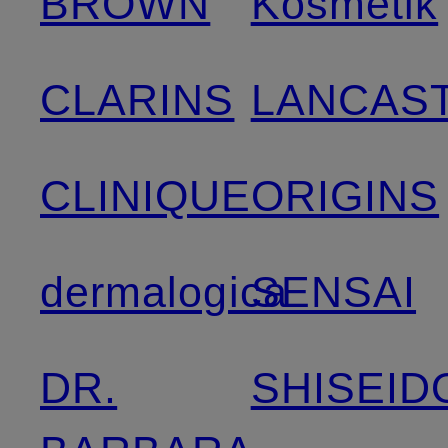
BROWN
Kosmetik
CLARINS
LANCAS
CLINIQUE
ORIGINS
dermalogica
SENSAI
DR.
SHISEID