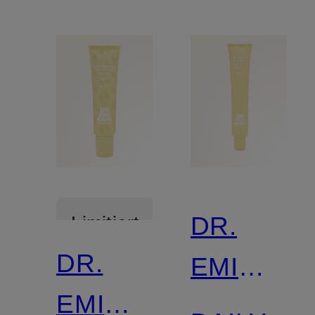
DR.
Limitiert
DR.
EMI
EMI
ARPA