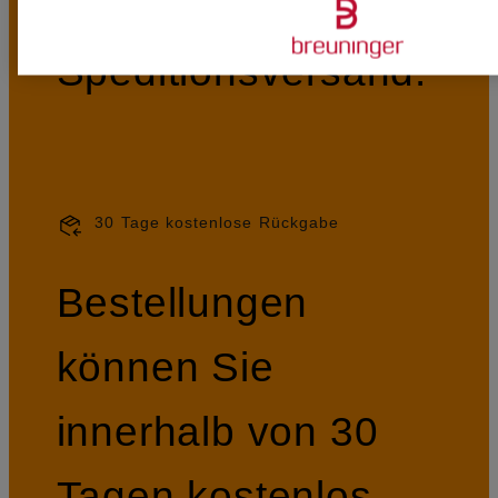
Waren im
Speditionsversand.
30 Tage kostenlose Rückgabe
Bestellungen
können Sie
innerhalb von 30
Tagen kostenlos