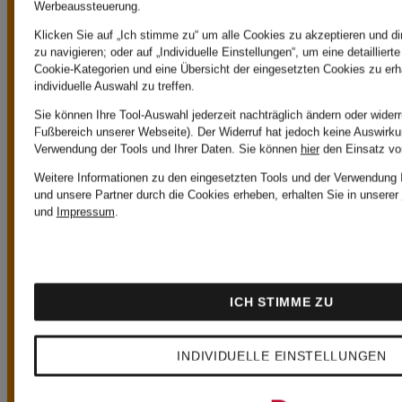
Werbeaussteuerung.
Bestellwert von
Klicken Sie auf „Ich stimme zu“ um alle Cookies zu akzeptieren und di
zu navigieren; oder auf „Individuelle Einstellungen“, um eine detaillier
Cookie-Kategorien und eine Übersicht der eingesetzten Cookies zu erh
149€ oder bei
individuelle Auswahl zu treffen.
Sie können Ihre Tool-Auswahl jederzeit nachträglich ändern oder widerr
Fußbereich unserer Webseite). Der Widerruf hat jedoch keine Auswirkun
Zahlung mit der
Verwendung der Tools und Ihrer Daten.
Sie können
hier
den Einsatz vo
Weitere Informationen zu den eingesetzten Tools und der Verwendung I
Breuninger Card ist
und unsere Partner durch die Cookies erheben, erhalten Sie in unserer
und
Impressum
.
der Versand
kostenlos. Hiervon
ICH STIMME ZU
ausgenommen sind
INDIVIDUELLE EINSTELLUNGEN