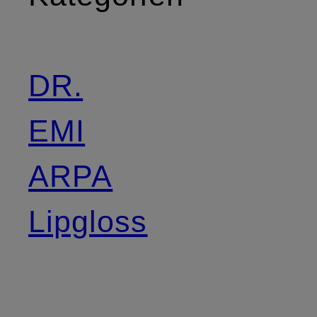
DR.
EMI
ARPA
Lipgloss