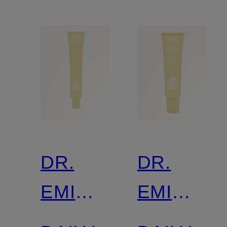
DR.
DR.
EMI
EMI
ARPA
ARPA