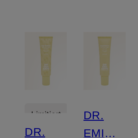
DR.
Limitiert
DR.
EMI