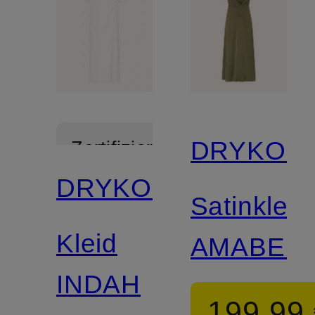
DRYKOR
Zertifiziert
DRYKORN
Satinkleid
Kleid
AMABEL
INDAH
199,99