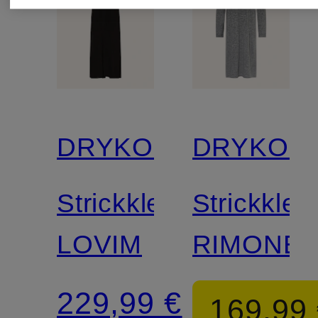
DRYKORN
DRYKOR
Strickkleid
Strickklei
LOVIM
RIMONE
229,99 €
169,99