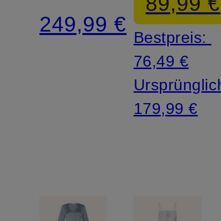
89,99 €
249,99 €
Bestpreis:
76,49 €
Ursprünglic
179,99 €