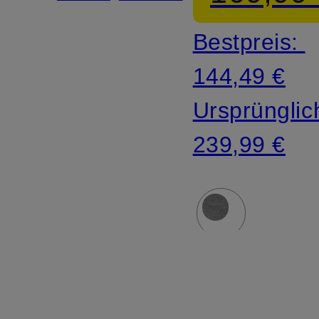
Bestpreis:
144,49 €
Ursprünglic
239,99 €