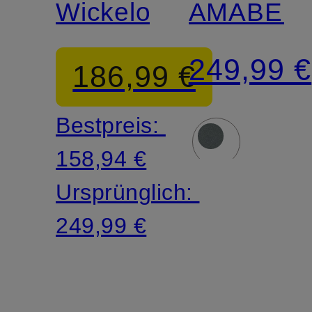
Wickeloptik
AMABEL
249,99 €
186,99 €
Bestpreis:
158,94 €
Ursprünglich:
249,99 €