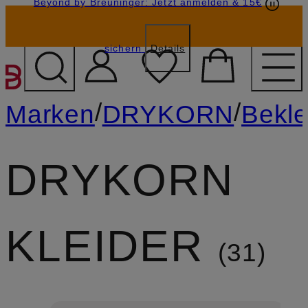
Beyond by Breuninger: Jetzt anmelden & 15€
Geschenkkarten
GESCHENK20
sichern
Details
ZUM HAUPTINHALT ÜBE
/
/
Marken
DRYKORN
Bekl
DRYKORN
KLEIDER
31