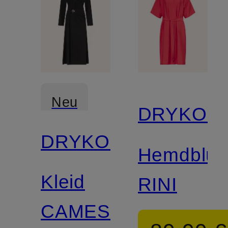
Neu
DRYKOR
DRYKORN
Hemdblus
Kleid
RINI
CAMESSIA