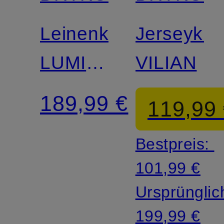
Leinenkleid
Jerseykle
LUMIRA
VILIAN
mit
189,99 €
119,99
Volants
Bestpreis:
101,99 €
Ursprünglic
199,99 €