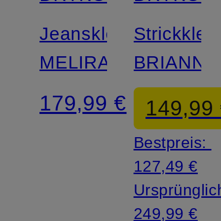
Jeanskleid
Strickklei
MELIRA
BRIANNA
179,99 €
149,99
Bestpreis:
127,49 €
Ursprünglic
249,99 €