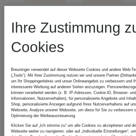
Ihre Zustimmung z
DRYKORN
DRYKOR
Cookies
Strickkleid
Satinkleid
RIMONE
AMABEL
Breuninger verwendet auf dieser Webseite Cookies und andere Web-Te
(„Tools“). Mit Ihrer Zustimmung nutzen wir und unsere Partner (Drittanbi
um Ihr Shoppingerlebnis und unser Onlineangebot zu verbessern und I
interessante Werbung auf anderen Seiten anzuzeigen. Personenbezog
können verarbeitet werden (z. B. IP-Adressen, Cookie-ID, Browser- und
169,99 €
179,99
Informationen, Nutzerverhalten), für personalisierte Angebote und Inhal
Shop, personalisierte Anzeigen aufgrund Ihres Nutzerverhaltens auf un
Webseite, Analyse unserer Webseite, um diese für Sie zu verbessern o
Optimierung der Werbeaussteuerung.
Bestpreis:
Bestpreis:
Klicken Sie auf „Ich stimme zu“ um alle Cookies zu akzeptieren und dir
144,49 €
152,99 €
Webseite weiter zu navigieren; oder auf „Individuelle Einstellungen“, u