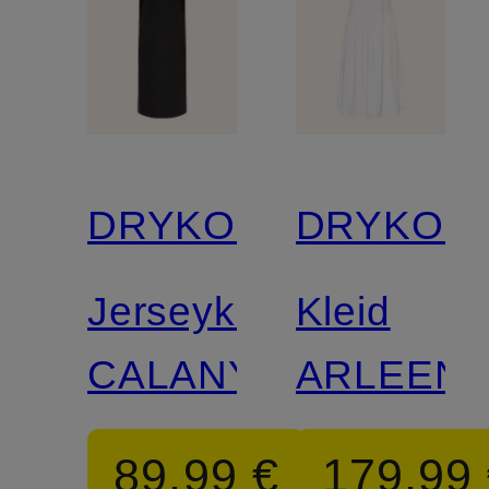
DRYKORN
DRYKOR
Jerseykleid
Kleid
CALANYA
ARLEEN
89,99 €
179,99