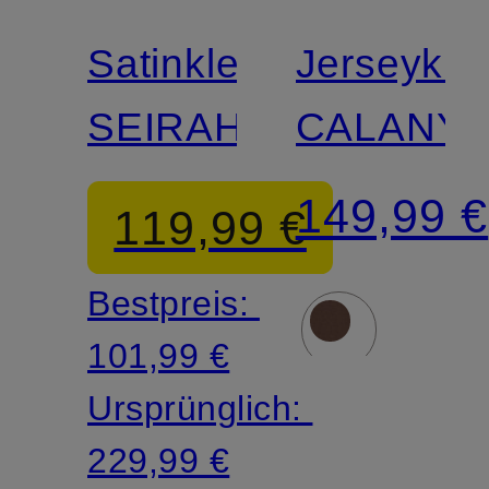
Satinkleid
Jerseykle
SEIRAH
CALANY
149,99 €
119,99 €
Bestpreis:
101,99 €
Ursprünglich:
229,99 €