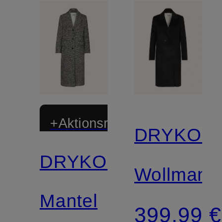
+Aktionsrabatt
DRYKOR
DRYKORN
Zertifiziert
Wollmante
Mantel
399,99 €