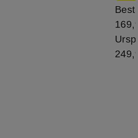
Bestp
169,
Ursp
249,