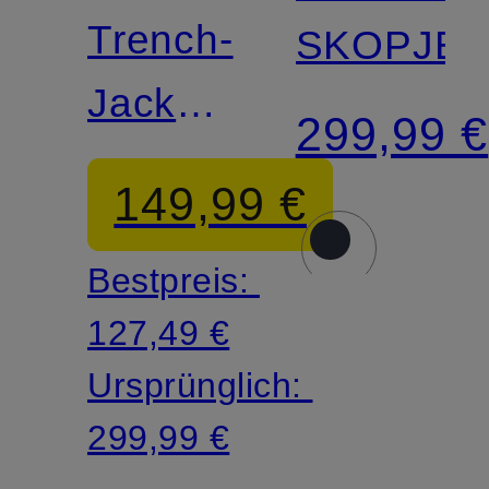
Trench-
SKOPJE
Jacke
299,99 €
WELNEY
149,99 €
Bestpreis:
127,49 €
Ursprünglich:
299,99 €