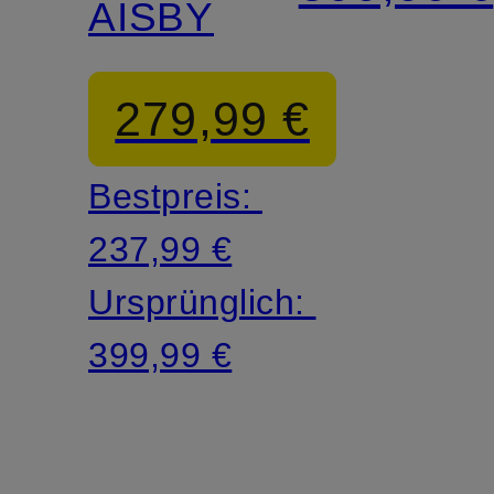
AISBY
279,99 €
Bestpreis:
237,99 €
Ursprünglich:
399,99 €