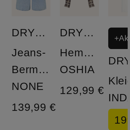
DRYKORN
DRYKORN
+Akt
Jeans-
Hemdbluse
Bermudas
OSHIA
Klei
NONE
129,99 €
IND
139,99 €
19