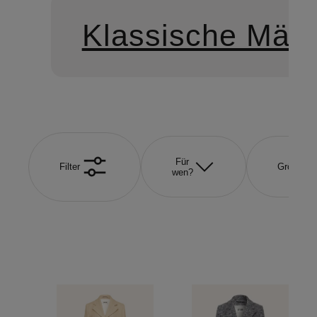
Klassische Mänt
Für
Filter
Größe
wen?