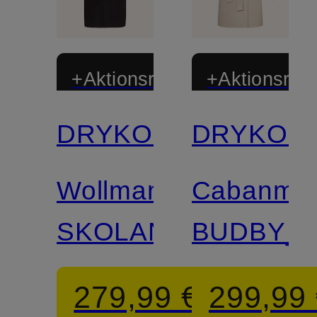
+Aktionsrabatt
+Aktionsraba
DRYKORN
DRYKOR
Wollmantel
Cabanman
SKOLAN
BUDBY_2
279,99 €
299,99