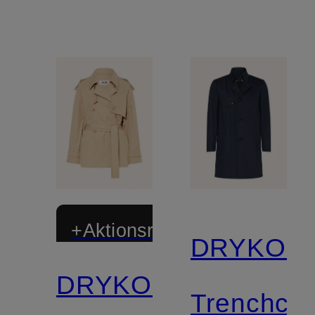
+Aktionsrabatt
DRYKOR
DRYKORN
Trenchcoa