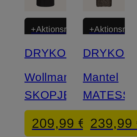
+Aktionsrabatt
+Aktionsraba
DRYKORN
DRYKOR
Zertifiziert
Wollmantel
Mantel
SKOPJE_C
MATESS
209,99 €
239,99