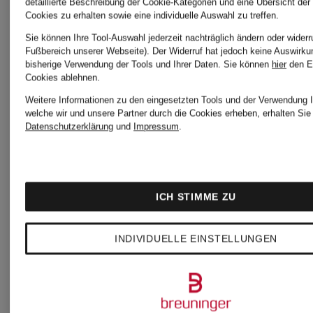
DRYKORN
DRYKOR
detaillierte Beschreibung der Cookie-Kategorien und eine Übersicht der
Cookies zu erhalten sowie eine individuelle Auswahl zu treffen.
Sie können Ihre Tool-Auswahl jederzeit nachträglich ändern oder widerr
Wollmantel
Jacke
Fußbereich unserer Webseite). Der Widerruf hat jedoch keine Auswirku
bisherige Verwendung der Tools und Ihrer Daten.
Sie können
hier
den E
Cookies ablehnen.
SKOLAN
ANS
Weitere Informationen zu den eingesetzten Tools und der Verwendung I
welche wir und unsere Partner durch die Cookies erheben, erhalten Sie 
Datenschutzerklärung
und
Impressum
.
mit 3/4-
279,99 €
199,99
Arm
ICH STIMME ZU
Bestpreis:
Bestpreis:
INDIVIDUELLE EINSTELLUNGEN
237,99 €
169,99 €
Ursprünglich:
Ursprünglic