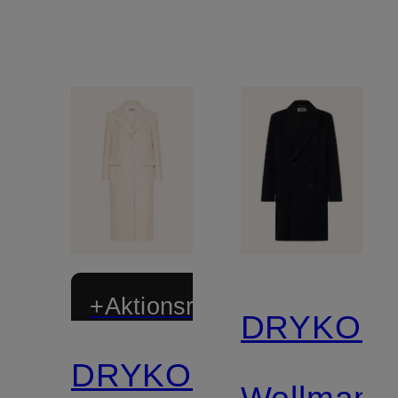
+Aktionsrabatt
DRYKOR
DRYKORN
Wollmante