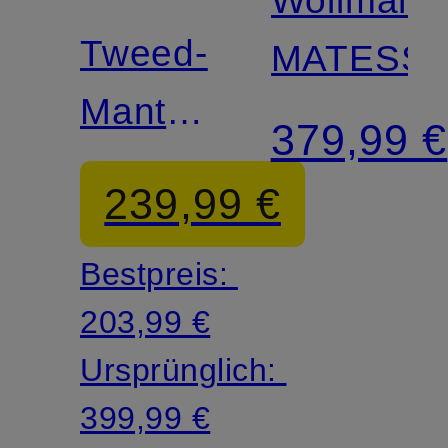
Tweed-
MATESS
Mantel
379,99 €
AISBY
239,99 €
Bestpreis:
203,99 €
Ursprünglich:
399,99 €