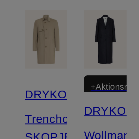
+Aktionsraba
DRYKORN
DRYKOR
Trenchcoat
Wollmante
SKOPJE