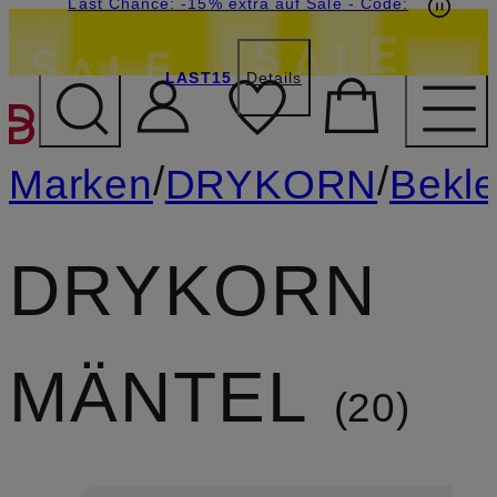
15€-Willkommensgutschein mit Beyond sichern
Last Chance: -15% extra auf Sale
- Code:
LAST15
Details
ZUM HAUPTINHALT ÜBE
/
/
Marken
DRYKORN
Bekl
DRYKORN
MÄNTEL
20