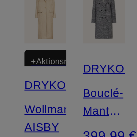
+Aktionsrabatt
DRYKOR
DRYKORN
Bouclé-
Wollmantel
Mantel
AISBY
WALCOT
399,99 €