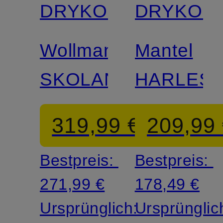
DRYKORN
DRYKOR
Wollmantel
Mantel
SKOLAN
HARLES
319,99 €
209,99
Bestpreis:
Bestpreis:
271,99 €
178,49 €
Ursprünglich:
Ursprünglic