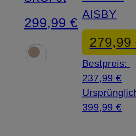
AISBY
299,99 €
279,99
Bestpreis:
237,99 €
Ursprünglic
399,99 €