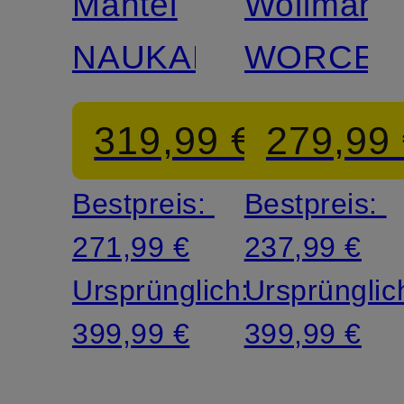
Mantel
Wollmante
NAUKANO
WORCES
319,99 €
279,99
Bestpreis:
Bestpreis:
271,99 €
237,99 €
Ursprünglich:
Ursprünglic
399,99 €
399,99 €