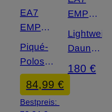
EA7
EMPORI
EMPORIO
ARMANI
Lightweigh
ARMANI
Piqué-
Daunenja
Poloshirt
CORE
180 €
Regular
IDENTITY
84,99 €
Fit
Bestpreis: