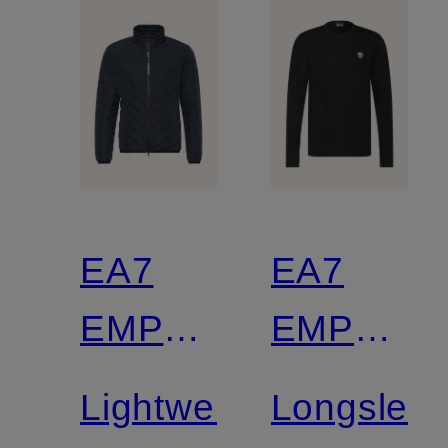
EA7
EA7
EMPORIO
EMPORI
ARMANI
ARMANI
Lightweight-
Longslee