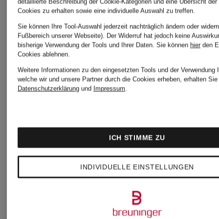
detaillierte Beschreibung der Cookie-Kategorien und eine Übersicht der
Cookies zu erhalten sowie eine individuelle Auswahl zu treffen.
Sie können Ihre Tool-Auswahl jederzeit nachträglich ändern oder widerr
Neu
Fußbereich unserer Webseite). Der Widerruf hat jedoch keine Auswirku
EA7
bisherige Verwendung der Tools und Ihrer Daten.
Sie können
hier
den E
Cookies ablehnen.
Weitere Informationen zu den eingesetzten Tools und der Verwendung I
EA7
EMPORI
welche wir und unsere Partner durch die Cookies erheben, erhalten Sie 
Datenschutzerklärung
und
Impressum
.
EMPORIO
ARMANI
T-Shirt
ARMANI
Tennisshorts
ICH STIMME ZU
80 €
TENNIS
INDIVIDUELLE EINSTELLUNGEN
PRO
80 €