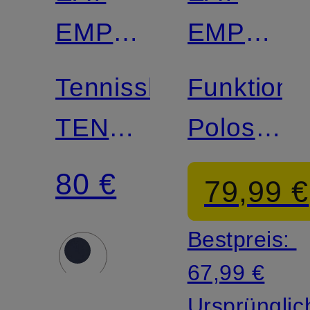
EMPORIO
EMPORI
ARMANI
ARMANI
Tennisshorts
Funktions
TENNIS
Poloshirt
PRO
TRAIN
80 €
79,99 €
PREMIU
Bestpreis:
67,99 €
Ursprünglic