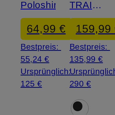
Poloshirt
TRAIN
PREMIU
64,99 €
159,99
Bestpreis:
Bestpreis:
55,24 €
135,99 €
Ursprünglich:
Ursprünglic
125 €
290 €