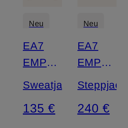
Neu
Neu
EA7
EA7
EMPORIO
EMPORI
ARMANI
ARMANI
Sweatjacke
Steppjack
135 €
240 €