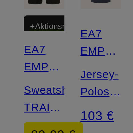
+Aktionsrabatt
EA7
EA7
EMPORI
EMPORIO
ARMANI
Jersey-
ARMANI
Sweatshorts
Poloshirt
TRAIN
TRAIN
103 €
PREMIUM