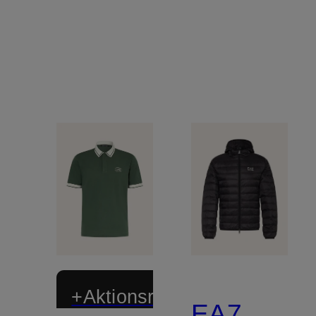
+Aktionsrabatt
EA7