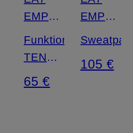
EMPORIO
EMPORI
ARMANI
ARMANI
Funktionsshirt
Sweatpan
TENNIS
105 €
PRO
65 €