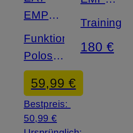
EMPORIO
ARMANI
Trainings
ARMANI
Funktions-
180 €
Poloshirt
TRAIN
59,99 €
PREMIUM
Bestpreis:
50,99 €
Ursprünglich: