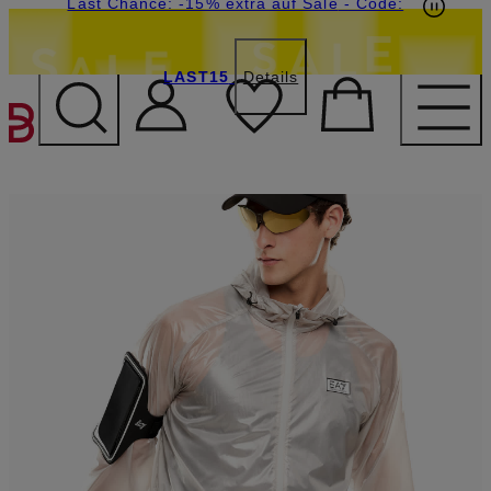
15€-Willkommensgutschein mit Beyond sichern
Last Chance: -15% extra auf Sale
- Code:
LAST15
Details
ZUM HAUPTINHALT ÜBE