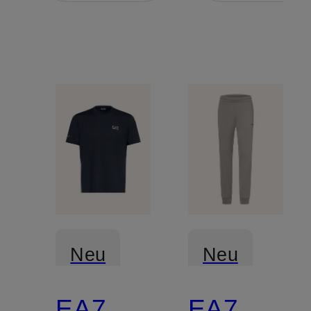
Neu
Neu
EA7
EA7