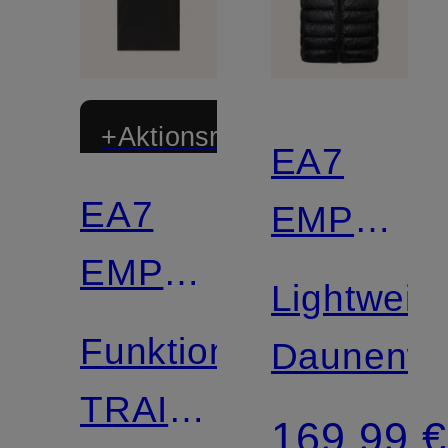
+Aktionsrabatt
EA7
EA7
EMPORI
EMPORIO
ARMANI
Lightweigh
ARMANI
Funktionsshirt
Daunenwe
TRAIN
169,99 €