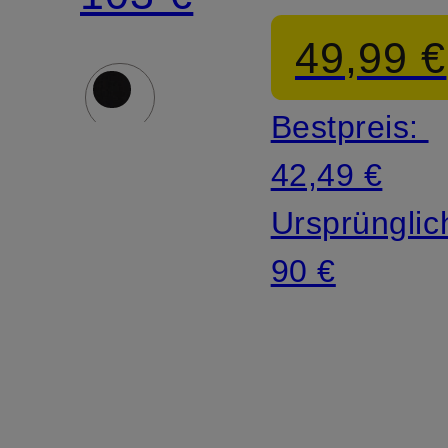
PRO
49,99 €
Bestpreis:
42,49 €
Ursprünglic
90 €