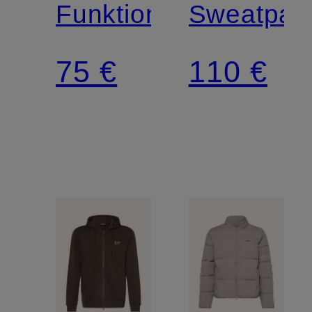
Funktionsshirt
Sweatpan
75 €
110 €