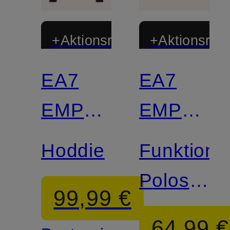
+Aktionsrabatt
+Aktionsraba
EA7
EA7
EMPORIO
EMPORI
ARMANI
ARMANI
Hoddie
Funktions
Poloshirt
99,99 €
PRO
64,99 €