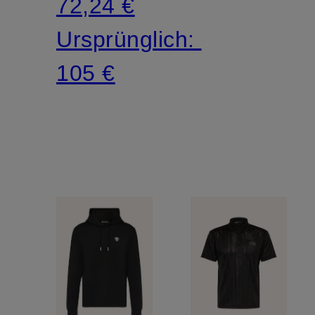
72,24 €
Ursprünglich:
105 €