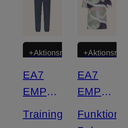
+Aktionsrabatt
+Aktionsraba
EA7
EA7
EMPORIO
EMPORI
ARMANI
ARMANI
Trainingshose
Funktions