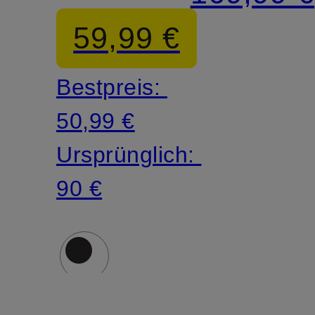
PREMIUM
59,99 €
Bestpreis:
50,99 €
Ursprünglich:
90 €