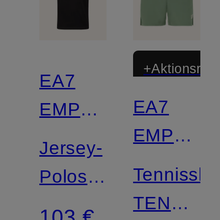
+Aktionsraba
EA7
EA7
EMPORIO
EMPORI
ARMANI
Jersey-
ARMANI
Tennissho
Poloshirt
TENNIS
TRAIN
103 €