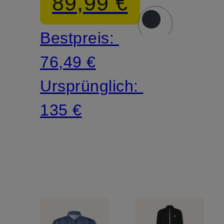
89,99 €
Bestpreis:
76,49 €
Ursprünglich:
135 €