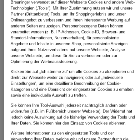
Duft-Set
Duft-Set
Breuninger verwendet auf dieser Webseite Cookies und andere Web-
Travel Spray
Technologien („Tools“). Mit Ihrer Zustimmung nutzen wir und unsere
80 €
90 €
59,99 €
Partner (Drittanbieter) Tools, um Ihr Shoppingerlebnis und unser
(1.882,35 € / 1 l)
(2.132,70 € / 1 
Onlineangebot zu verbessern und Ihnen interessante Werbung auf
(1.999,67 € / 1 l)
anderen Seiten anzuzeigen. Personenbezogene Daten können
Bestpreis:
50,99 €
verarbeitet werden (z. B. IP-Adressen, Cookie-ID, Browser- und
Ursprünglich:
85 €
Standort-Informationen, Nutzerverhalten), für personalisierte
Angebote und Inhalte in unserem Shop, personalisierte Anzeigen
aufgrund Ihres Nutzerverhaltens auf unserer Webseite, Analyse
unserer Webseite, um diese für Sie zu verbessern oder zur
Optimierung der Werbeaussteuerung.
Klicken Sie auf „Ich stimme zu“ um alle Cookies zu akzeptieren und
direkt zur Webseite weiter zu navigieren; oder auf „Individuelle
Einstellungen“, um eine detaillierte Beschreibung der Cookie-
Weitere Kategorien
Kategorien und eine Übersicht der eingesetzten Cookies zu erhalten
sowie eine individuelle Auswahl zu treffen.
Bikinis Damen
Mäntel für Herren
Sie können Ihre Tool-Auswahl jederzeit nachträglich ändern oder
widerrufen (z.B. im Fußbereich unserer Webseite). Der Widerruf hat
Boots für Damen
Pullover für Damen
jedoch keine Auswirkung auf die bisherige Verwendung der Tools und
Ihrer Daten.
Sie können
hier
den Einsatz von Cookies ablehnen.
Cargohosen für Herren
Pullover für Herren
Weitere Informationen zu den eingesetzten Tools und der
Chelsea Boots für Damen
Rollkragenpullover für
Verwendung Ihrer Daten, welche wir und unsere Partner durch die