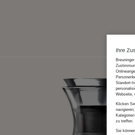
Ihre Zu
Breuninger
Zustimmung
Onlineange
Personenbe
Standort-I
personalis
Webseite, 
Klicken Si
navigieren;
Kategorien
zu treffen.
Sie können