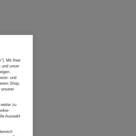
). Mit Ihrer
s und unser
eigen.
wser- und
nserem Shop,
 unserer
.
 weiter zu
ookie-
elle Auswahl
bereich