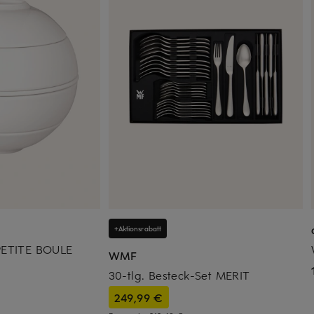
+Aktionsrabatt
 PETITE BOULE
WMF
30-tlg. Besteck-Set MERIT
249,99 €