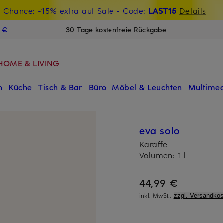
t Chance: -15% extra auf Sale
€-Willkommensgutschein mit Beyond sichern
- Code:
LAST15
Details
N
9 €
30 Tage kostenfreie Rückgabe
HOME & LIVING
n
Küche
Tisch & Bar
Büro
Möbel & Leuchten
Multimed
eva solo
Karaffe
Volumen: 1 l
44,99 €
inkl. MwSt.,
zzgl. Versandkos