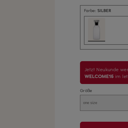
Farbe:
SILBER
Jetzt Neukunde wer
WELCOME15
im let
Größe
one size