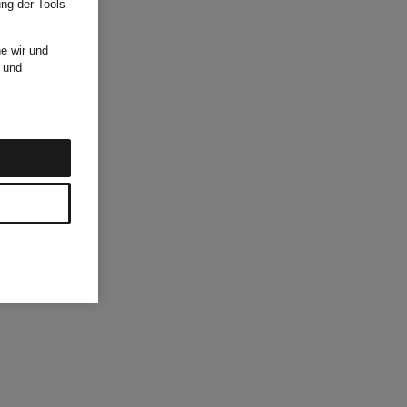
ung der Tools
e wir und
und