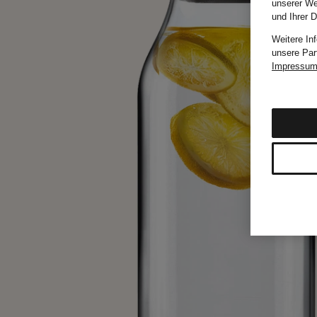
unserer We
und Ihrer 
Weitere In
unsere Par
Impressu