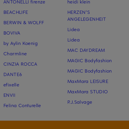
ANTONELLI firenze
heidi klein
BEACHLIFE
HERZEN'S
ANGELEGENHEIT
BERWIN & WOLFF
Lidea
BOVIVA
Lidea
by Aylin Koenig
MAC DAYDREAM
Charmline
MAGIC Bodyfashion
CINZIA ROCCA
MAGIC Bodyfashion
DANTE6
MaxMara LEISURE
efixelle
MaxMara STUDIO
ENVII
P.J.Salvage
Felina Conturelle