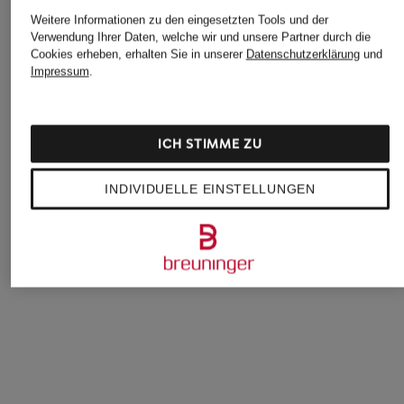
Weitere Informationen zu den eingesetzten Tools und der
Verwendung Ihrer Daten, welche wir und unsere Partner durch die
Cookies erheben, erhalten Sie in unserer
Datenschutzerklärung
und
Impressum
.
FALKE
FALKE
FALKE
ICH STIMME ZU
2er-Pack
2er-Pack Socken
2er-Pack
Sneakersocken
SOFTMERINO
Sneakersocken
INDIVIDUELLE EINSTELLUNGEN
HAPPY
HAPPY
36 €
12 €
12 €