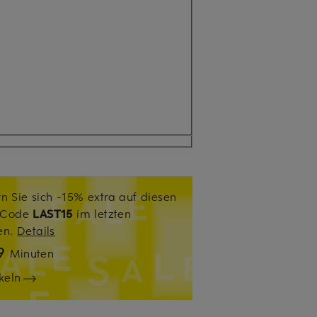
n Sie sich -15% extra auf diesen
. Code
LAST15
im letzten
sen.
Details
9
Minuten
keln