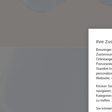
Ihre Zu
Breuninger
Zustimmung
Onlineange
Personenbe
Standort-I
personalis
Webseite, 
Klicken Si
navigieren;
Kategorien
zu treffen.
Sie können