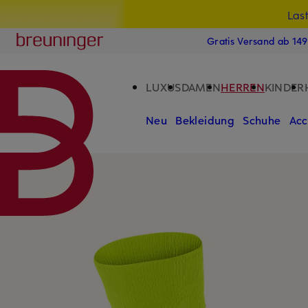
Las
15
ZUM HAUPTINHALT ÜBERSPRINGEN
ZUM SUCHFELD ÜBERSPRINGE
Breuninger
Gratis Versand ab 14
LUXUS
DAMEN
HERREN
KINDER
Neu
Bekleidung
Schuhe
Acc