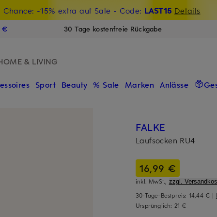
t Chance: -15% extra auf Sale
€-Willkommensgutschein mit Beyond sichern
- Code:
LAST15
Details
N
9 €
30 Tage kostenfreie Rückgabe
HOME & LIVING
essoires
Sport
Beauty
% Sale
Marken
Anlässe
Ge
FALKE
Laufsocken RU4
16,99 €
inkl. MwSt.,
zzgl. Versandkos
30-Tage-Bestpreis:
14,44 €
|
Ursprünglich:
21 €