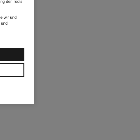
ung der Tools
e wir und
und