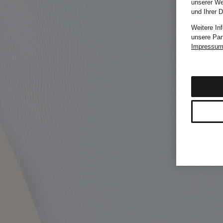
unserer We
und Ihrer 
Weitere In
unsere Par
Impressu