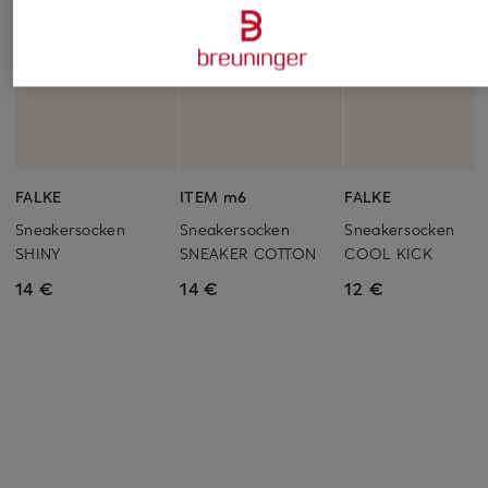
FALKE
ITEM m6
FALKE
Sneakersocken
Sneakersocken
Sneakersocken
SHINY
SNEAKER COTTON
COOL KICK
14 €
14 €
12 €