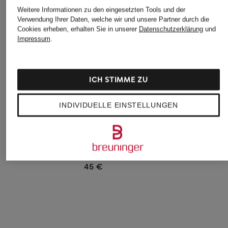
Weitere Informationen zu den eingesetzten Tools und der
Verwendung Ihrer Daten, welche wir und unsere Partner durch die
Cookies erheben, erhalten Sie in unserer
Datenschutzerklärung
und
Impressum
.
ICH STIMME ZU
INDIVIDUELLE EINSTELLUNGEN
FALKE
FALKE
FALKE
Sneakersocken
Stoppersocken
Sneakersocken
COOL KICK
COSYSHOE aus
SHINY
Merinowolle
12 €
14 €
45 €