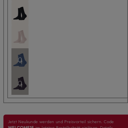
Jetzt Neukunde werden und Preisvorteil sichern. Code
WELCOME15
im letzten Bestellschritt einlösen.
Details