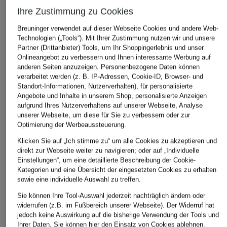
Ihre Zustimmung zu Cookies
Breuninger verwendet auf dieser Webseite Cookies und andere Web-
Technologien („Tools“). Mit Ihrer Zustimmung nutzen wir und unsere
Partner (Drittanbieter) Tools, um Ihr Shoppingerlebnis und unser
Onlineangebot zu verbessern und Ihnen interessante Werbung auf
anderen Seiten anzuzeigen. Personenbezogene Daten können
verarbeitet werden (z. B. IP-Adressen, Cookie-ID, Browser- und
Standort-Informationen, Nutzerverhalten), für personalisierte
windsor.
FALKE
Les Lunes
Angebote und Inhalte in unserem Shop, personalisierte Anzeigen
T-Shirt
Strümpfe COSY WOOL
T-Shirt MIL
aufgrund Ihres Nutzerverhaltens auf unserer Webseite, Analyse
BOOT mit Merinowolle
BASIC
unserer Webseite, um diese für Sie zu verbessern oder zur
99 €
Optimierung der Werbeaussteuerung.
21 €
49,98 €
Klicken Sie auf „Ich stimme zu“ um alle Cookies zu akzeptieren und
direkt zur Webseite weiter zu navigieren; oder auf „Individuelle
Einstellungen“, um eine detaillierte Beschreibung der Cookie-
Kategorien und eine Übersicht der eingesetzten Cookies zu erhalten
sowie eine individuelle Auswahl zu treffen.
Sie können Ihre Tool-Auswahl jederzeit nachträglich ändern oder
ÄHNLICHE ARTIKEL ENTDECKEN
widerrufen (z.B. im Fußbereich unserer Webseite). Der Widerruf hat
jedoch keine Auswirkung auf die bisherige Verwendung der Tools und
Ihrer Daten.
Sie können
hier
den Einsatz von Cookies ablehnen.