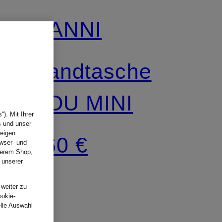
GANNI
Handtasche
BOU MINI
). Mit Ihrer
s und unser
eigen.
360 €
wser- und
nserem Shop,
 unserer
.
 weiter zu
ookie-
elle Auswahl