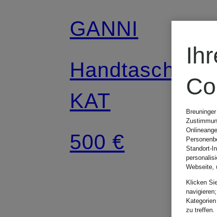
GANNI
Ih
Handtasche B-
Co
KAT
Breuninger
Zustimmung
Onlineange
500 €
Personenbe
Standort-I
personalis
Webseite, 
Klicken Si
navigieren;
Kategorien
zu treffen.