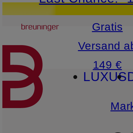
15€-Willkommensg
Breuninger
Gratis
ZUM HAUPTINHALT ÜBE
Versand a
149 €
LUXUS
Mar