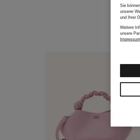
Sie können
unserer We
und Ihrer 
Weitere In
unsere Par
Impressu