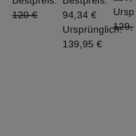
Bestpreis:
Bestpreis:
Ursp
120 €
94,34 €
129,
Ursprünglich:
139,95 €