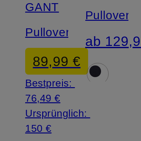
GANT
Pullover
Pullover
ab 129,9
89,99 €
Bestpreis:
76,49 €
Ursprünglich:
150 €