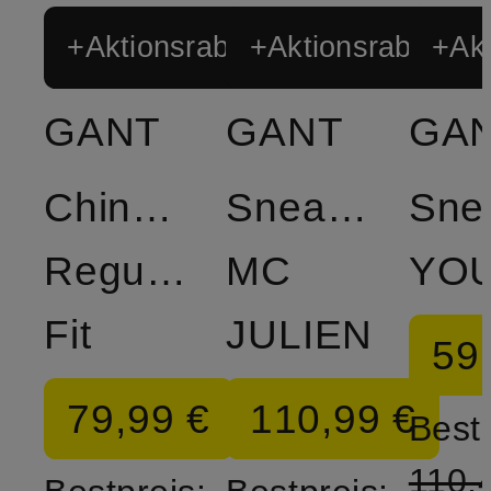
+Aktionsrabatt
+Aktionsrabatt
+Akt
GANT
GANT
GA
Chinoshorts
Sneaker
Sne
Regular
MC
Fit
JULIEN
59
79,99 €
110,99 €
Bestp
110,