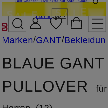
15€-Willkommensgutschein mit Beyond sichern
Last Chance: -15% extra auf Sale
- Code:
LAST15
Details
ZUM HAUPTINHALT ÜBE
/
/
Marken
GANT
Bekleidun
BLAUE GANT
PULLOVER
für
Herren
12