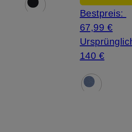
Bestpreis:
67,99 €
Ursprünglic
140 €