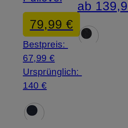
ab 139,9
79,99 €
Bestpreis:
67,99 €
Ursprünglich:
140 €