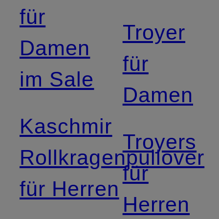
für
Troyer
Damen
für
im Sale
Damen
Kaschmir
Troyers
Rollkragenpullover
für
für Herren
Herren