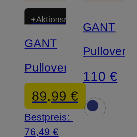
+Aktionsrabatt
GANT
GANT
Pullover
Pullover
110 €
89,99 €
Bestpreis:
76,49 €