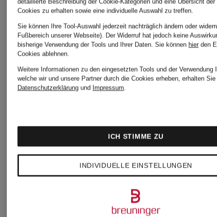
Strickjacken
für
detaillierte Beschreibung der Cookie-Kategorien und eine Übersicht der
Cookies zu erhalten sowie eine individuelle Auswahl zu treffen.
für Damen
Herren
Sie können Ihre Tool-Auswahl jederzeit nachträglich ändern oder widerr
Fußbereich unserer Webseite). Der Widerruf hat jedoch keine Auswirku
bisherige Verwendung der Tools und Ihrer Daten.
Sie können
hier
den E
Cookies ablehnen.
im Sale
Weitere Informationen zu den eingesetzten Tools und der Verwendung I
Blaue
welche wir und unsere Partner durch die Cookies erheben, erhalten Sie 
Datenschutzerklärung
und
Impressum
.
Kaschmirpullover
Pullunder
für Damen
für
ICH STIMME ZU
Damen
INDIVIDUELLE EINSTELLUNGEN
Blaue