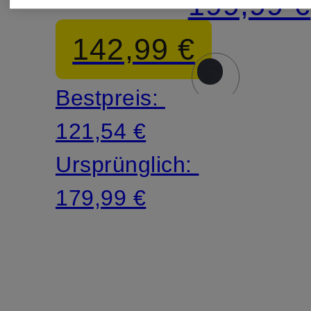
199,99 €
142,99 €
Bestpreis:
121,54 €
Ursprünglich:
179,99 €