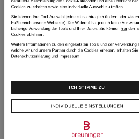
detaillierte Beschreibung der Cookie-Kategorien und eine Übersicht der
Cookies zu erhalten sowie eine individuelle Auswahl zu treffen.
Sie können Ihre Tool-Auswahl jederzeit nachträglich ändern oder widerr
Fußbereich unserer Webseite). Der Widerruf hat jedoch keine Auswirku
bisherige Verwendung der Tools und Ihrer Daten.
Sie können
hier
den E
Cookies ablehnen.
Weitere Informationen zu den eingesetzten Tools und der Verwendung I
welche wir und unsere Partner durch die Cookies erheben, erhalten Sie 
Datenschutzerklärung
und
Impressum
.
+Aktionsrabatt
GIL
GIL
BRET
ICH STIMME ZU
BRET
INDIVIDUELLE EINSTELLUNGEN
Blouson
Mantel