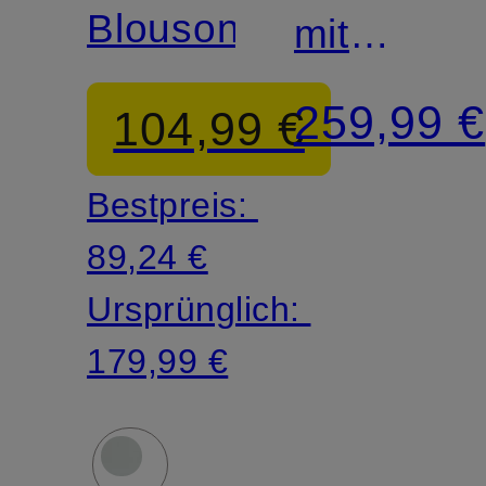
Blouson
mit
abnehmba
259,99 €
104,99 €
Kapuze
Bestpreis:
89,24 €
Ursprünglich:
179,99 €