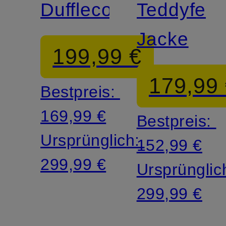
Dufflecoat
Teddyfell-
Jacke
199,99 €
179,99
Bestpreis:
169,99 €
Bestpreis:
Ursprünglich:
152,99 €
299,99 €
Ursprünglic
299,99 €