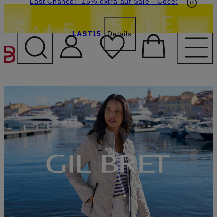
15€-Willkommensgutschein mit Beyond sichern
Last Chance: -15% extra auf Sale
- Code:
LAST15
Details
ZUM HAUPTINHALT ÜBE