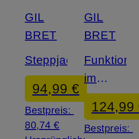
GIL
GIL
BRET
BRET
Steppjacke
Funktions
im
94,99 €
Materialm
124,99
Bestpreis:
80,74 €
Bestpreis: