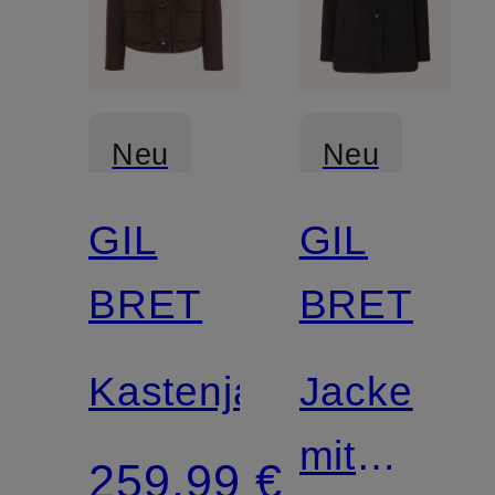
Neu
Neu
GIL
GIL
BRET
BRET
Kastenjacke
Jacke
mit
259,99 €