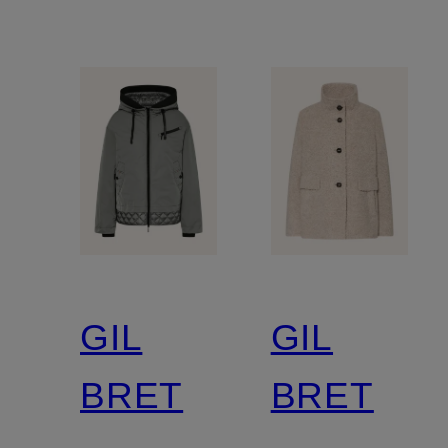
GIL
GIL
BRET
BRET