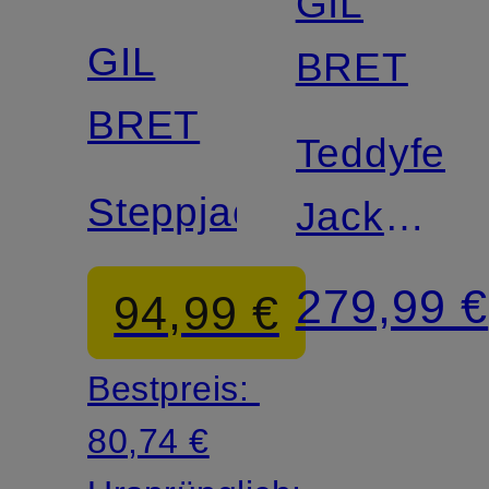
GIL
GIL
BRET
BRET
Teddyfell-
Steppjacke
Jacke
mit
279,99 €
94,99 €
herausne
Bestpreis:
Blende
80,74 €