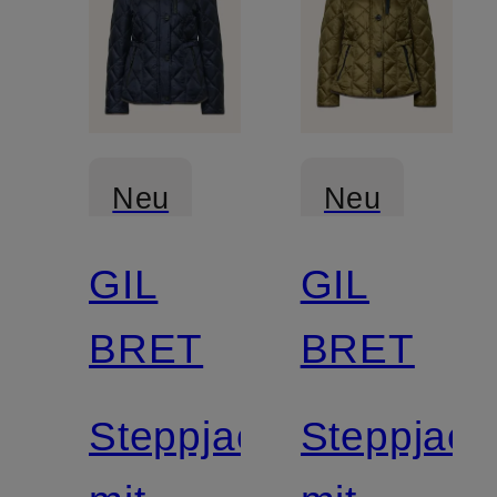
Neu
Neu
GIL
GIL
BRET
BRET
Steppjacke
Steppjack