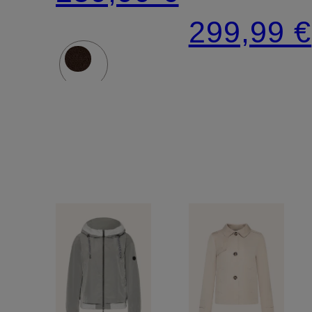
herausne
299,99 €
Blende