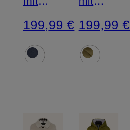
mit
mit
Kunstfell
Kunstfell
199,99 €
199,99 €
und
und
abnehmbarer
abnehmba
Kapuze
Kapuze