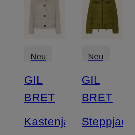
Neu
Neu
GIL
GIL
BRET
BRET
Kastenjacke
Steppjack