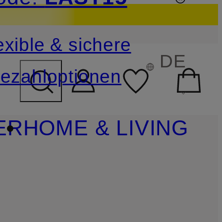
sichern
exible & sichere
FELD ÜBERSPRINGEN
DE
ezahloptionen
ER
HOME & LIVING