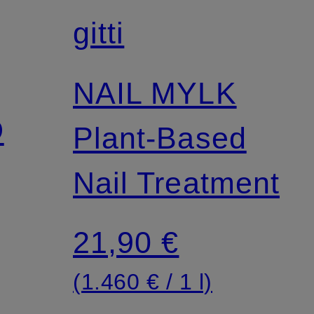
gitti
NAIL MYLK
D
Plant-Based
Nail Treatment
21,90 €
(1.460 € / 1 l)