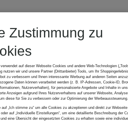
gitti
Limitiert
D
re Zustimmung zu
PLANT-BASED
okies
VEGAN NAIL
 verwendet auf dieser Webseite Cookies und andere Web-Technologien („Tools“
 nutzen wir und unsere Partner (Drittanbieter) Tools, um Ihr Shoppingerlebni
COLOUR
Nagellack
bot zu verbessern und Ihnen interessante Werbung auf anderen Seiten anzuz
zogene Daten können verarbeitet werden (z. B. IP-Adressen, Cookie-ID, Bro
nformationen, Nutzerverhalten), für personalisierte Angebote und Inhalte in u
ierte Anzeigen aufgrund Ihres Nutzerverhaltens auf unserer Webseite, Analyse
um diese für Sie zu verbessern oder zur Optimierung der Werbeaussteuerung
14,99 €
e auf „Ich stimme zu“ um alle Cookies zu akzeptieren und direkt zur Webseite
 oder auf „Individuelle Einstellungen“, um eine detaillierte Beschreibung der C
 und eine Übersicht der eingesetzten Cookies zu erhalten sowie eine individu
(999,33 € / 1 l)