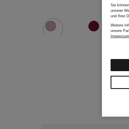
Sie können
unserer We
und Ihrer 
Weitere In
unsere Par
Impressu