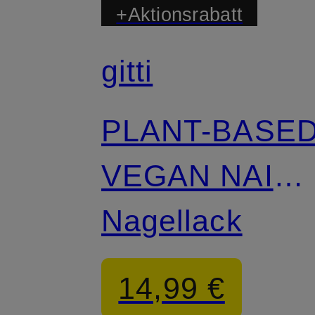
+Aktionsrabatt
gitti
PLANT-BASE
VEGAN NAIL
COLOUR
Nagellack
14,99 €