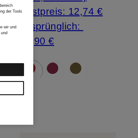
bereich
Bestpreis:
12,74 €
ung der Tools
Ursprünglich:
e wir und
und
19,90 €