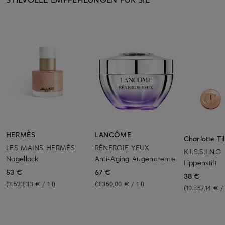
HERMÈS
LANCÔME
Charlotte Ti
LES MAINS HERMÈS
RÉNERGIE YEUX
K.I.S.S.I.N.G
Nagellack
Anti-Aging Augencreme
Lippenstift
53 €
67 €
38 €
(3.533,33 € / 1 l)
(3.350,00 € / 1 l)
(10.857,14 € /