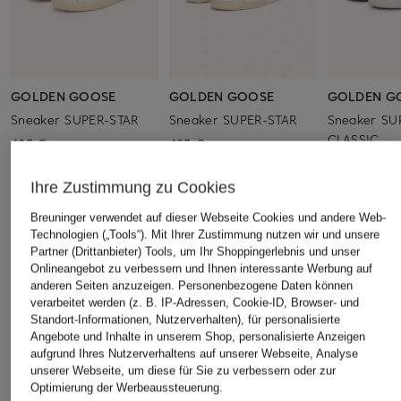
GOLDEN GOOSE
GOLDEN GOOSE
GOLDEN G
Sneaker SUPER-STAR
Sneaker SUPER-STAR
Sneaker SU
CLASSIC
495 €
485 €
460 €
Ihre Zustimmung zu Cookies
Breuninger verwendet auf dieser Webseite Cookies und andere Web-
Technologien („Tools“). Mit Ihrer Zustimmung nutzen wir und unsere
Partner (Drittanbieter) Tools, um Ihr Shoppingerlebnis und unser
ÄHNLICHE ARTIKEL ENTDECKEN
Onlineangebot zu verbessern und Ihnen interessante Werbung auf
anderen Seiten anzuzeigen. Personenbezogene Daten können
verarbeitet werden (z. B. IP-Adressen, Cookie-ID, Browser- und
Standort-Informationen, Nutzerverhalten), für personalisierte
Angebote und Inhalte in unserem Shop, personalisierte Anzeigen
aufgrund Ihres Nutzerverhaltens auf unserer Webseite, Analyse
unserer Webseite, um diese für Sie zu verbessern oder zur
Optimierung der Werbeaussteuerung.