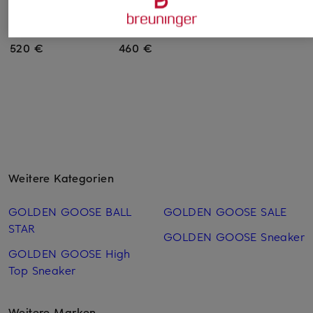
Sneaker SUPER-STAR
Sneaker SUPER-STAR
Sneaker HI STAR
CLASSIC
CLASSIC
520 €
520 €
460 €
Weitere Kategorien
GOLDEN GOOSE BALL
GOLDEN GOOSE SALE
STAR
GOLDEN GOOSE Sneaker
GOLDEN GOOSE High
Top Sneaker
Weitere Marken