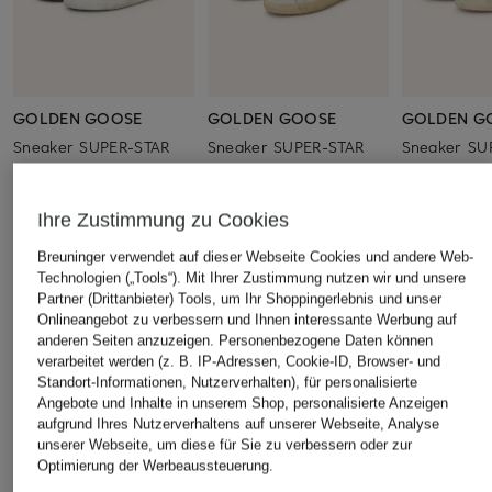
GOLDEN GOOSE
GOLDEN GOOSE
GOLDEN G
Sneaker SUPER-STAR
Sneaker SUPER-STAR
Sneaker SU
CLASSIC
460 €
485 €
460 €
Ihre Zustimmung zu Cookies
Breuninger verwendet auf dieser Webseite Cookies und andere Web-
Technologien („Tools“). Mit Ihrer Zustimmung nutzen wir und unsere
ÄHNLICHE ARTIKEL ENTDECKEN
Partner (Drittanbieter) Tools, um Ihr Shoppingerlebnis und unser
Onlineangebot zu verbessern und Ihnen interessante Werbung auf
anderen Seiten anzuzeigen. Personenbezogene Daten können
verarbeitet werden (z. B. IP-Adressen, Cookie-ID, Browser- und
Standort-Informationen, Nutzerverhalten), für personalisierte
Angebote und Inhalte in unserem Shop, personalisierte Anzeigen
aufgrund Ihres Nutzerverhaltens auf unserer Webseite, Analyse
unserer Webseite, um diese für Sie zu verbessern oder zur
Optimierung der Werbeaussteuerung.