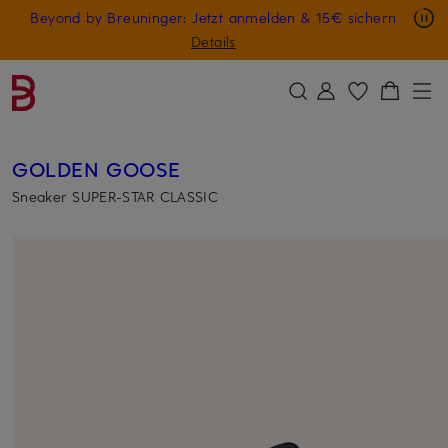
Nur in der App: -10 € auf digitale Geschenkkarten
Beyond by Breuninger: Jetzt anmelden & 15€ sichern
ZUM HAUPTINHALT ÜBERSPRINGEN
ZUM SUCHFELD ÜBERSPRINGE
GESCHENK20
Details
GOLDEN GOOSE
Sneaker SUPER-STAR CLASSIC