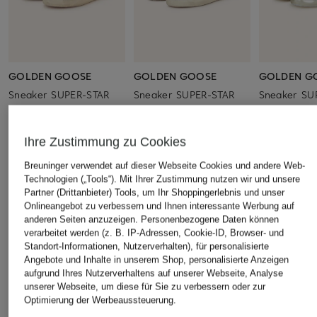
GOLDEN GOOSE
GOLDEN GOOSE
GOLDEN G
Sneaker SUPER-STAR
Sneaker SUPER-STAR
Sneaker SU
CLASSIC
CLASSIC
485 €
460 €
520 €
Ihre Zustimmung zu Cookies
Breuninger verwendet auf dieser Webseite Cookies und andere Web-
Technologien („Tools“). Mit Ihrer Zustimmung nutzen wir und unsere
ÄHNLICHE ARTIKEL ENTDECKEN
Partner (Drittanbieter) Tools, um Ihr Shoppingerlebnis und unser
Onlineangebot zu verbessern und Ihnen interessante Werbung auf
anderen Seiten anzuzeigen. Personenbezogene Daten können
verarbeitet werden (z. B. IP-Adressen, Cookie-ID, Browser- und
Standort-Informationen, Nutzerverhalten), für personalisierte
Angebote und Inhalte in unserem Shop, personalisierte Anzeigen
aufgrund Ihres Nutzerverhaltens auf unserer Webseite, Analyse
unserer Webseite, um diese für Sie zu verbessern oder zur
Optimierung der Werbeaussteuerung.