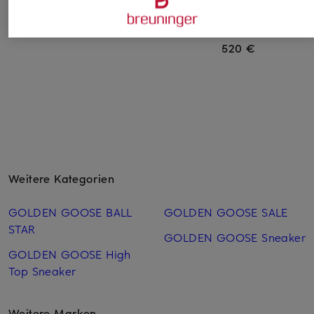
Sneaker SUPER-STAR
Sneaker HI STAR
Sneaker SUPER-ST
CLASSIC
485 €
550 €
520 €
Weitere Kategorien
GOLDEN GOOSE BALL
GOLDEN GOOSE SALE
STAR
GOLDEN GOOSE Sneaker
GOLDEN GOOSE High
Top Sneaker
Weitere Marken