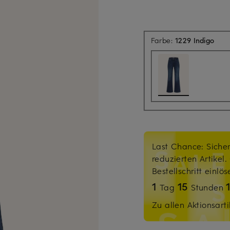
Farbe:
1229 Indigo
Last Chance: Sicher
reduzierten Artikel
Bestellschritt einlö
1
15
Tag
Stunden
Zu allen Aktionsarti