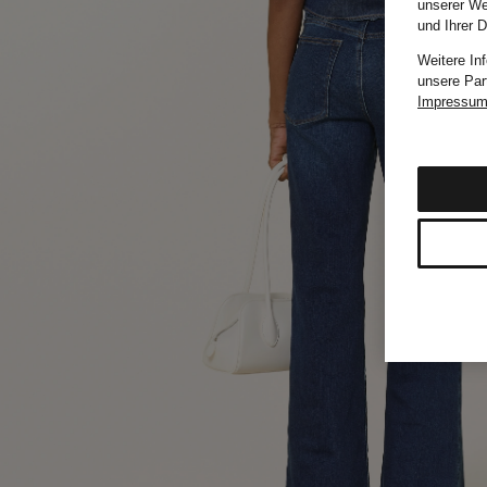
unserer We
und Ihrer 
Weitere In
unsere Par
Impressu