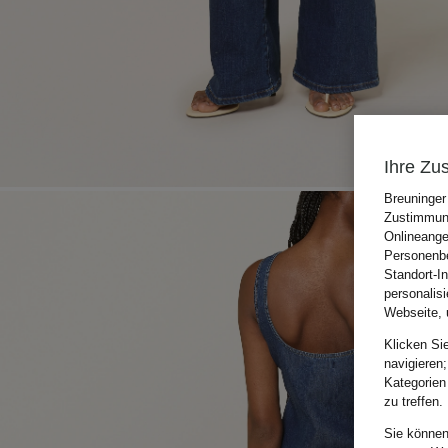
Ihre Zu
Breuninger
Zustimmung
Onlineange
Personenbe
Standort-I
personalis
Webseite, 
Klicken Si
navigieren;
Kategorien
zu treffen.
Sie können