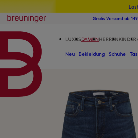
Las
15
ZUM HAUPTINHALT ÜBERSPRINGEN
ZUM SUCHFELD ÜBERSPRINGE
Breuninger
Gratis Versand ab 14
LUXUS
DAMEN
HERREN
KINDER
Neu
Bekleidung
Schuhe
Tas