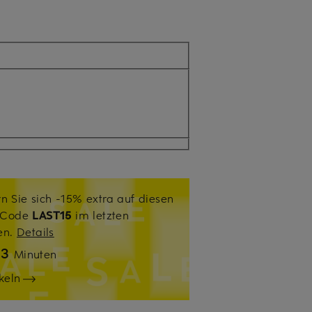
n Sie sich -15% extra auf diesen
. Code
LAST15
im letzten
sen.
Details
13
Minuten
keln