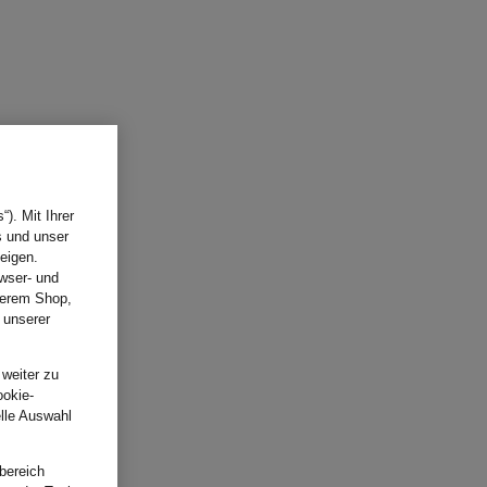
). Mit Ihrer
s und unser
eigen.
wser- und
nserem Shop,
 unserer
.
 weiter zu
ookie-
elle Auswahl
bereich