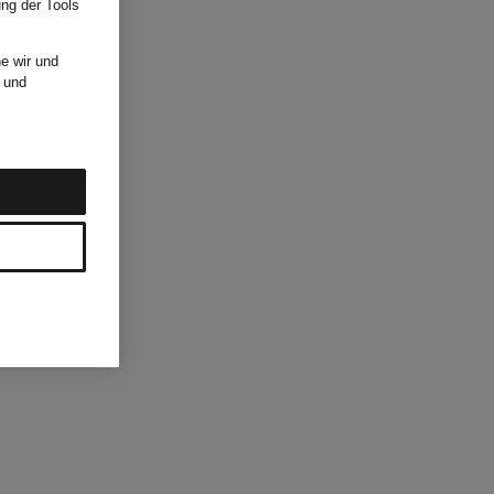
ung der Tools
e wir und
und