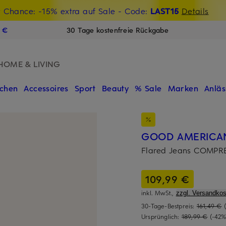
t Chance: -15% extra auf Sale
€-Willkommensgutschein mit Beyond sichern
- Code:
LAST15
Details
N
9 €
30 Tage kostenfreie Rückgabe
HOME & LIVING
chen
Accessoires
Sport
Beauty
% Sale
Marken
Anläs
GOOD AMERICA
Flared Jeans COMP
109,99 €
inkl. MwSt.,
zzgl. Versandkos
30-Tage-Bestpreis:
161,49 €
Ursprünglich:
189,99 €
(-42%