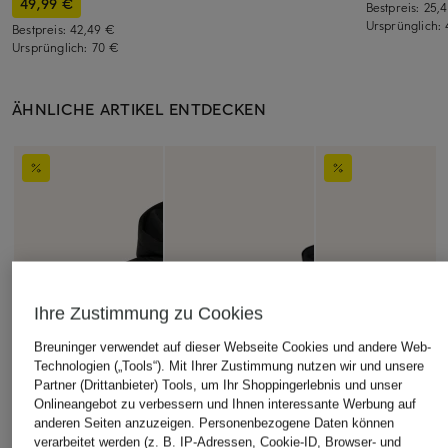
49,99 €
Bestpreis:
25,
Ursprünglich:
Bestpreis:
42,49 €
Ursprünglich:
70 €
ÄHNLICHE ARTIKEL ENTDECKEN
Ihre Zustimmung zu Cookies
Breuninger verwendet auf dieser Webseite Cookies und andere Web-
Technologien („Tools“). Mit Ihrer Zustimmung nutzen wir und unsere
Partner (Drittanbieter) Tools, um Ihr Shoppingerlebnis und unser
Onlineangebot zu verbessern und Ihnen interessante Werbung auf
anderen Seiten anzuzeigen. Personenbezogene Daten können
verarbeitet werden (z. B. IP-Adressen, Cookie-ID, Browser- und