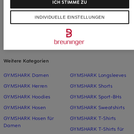
ICH STIMME ZU
INDIVIDUELLE EINSTELLUNGEN
Weitere Kategorien
GYMSHARK Damen
GYMSHARK Longsleeves
GYMSHARK Herren
GYMSHARK Shorts
GYMSHARK Hoodies
GYMSHARK Sport-BHs
GYMSHARK Hosen
GYMSHARK Sweatshirts
GYMSHARK Hosen für
GYMSHARK T-Shirts
Damen
GYMSHARK T-Shirts für