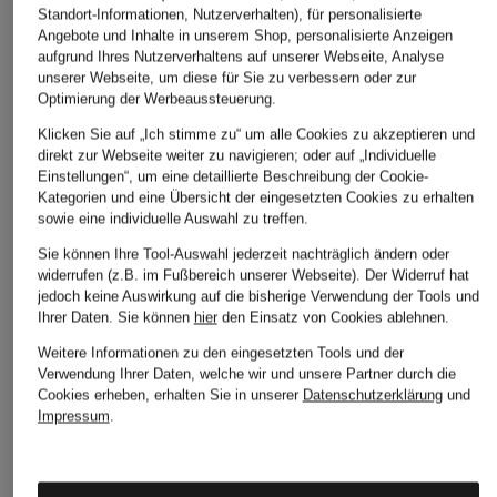
Standort-Informationen, Nutzerverhalten), für personalisierte
Angebote und Inhalte in unserem Shop, personalisierte Anzeigen
aufgrund Ihres Nutzerverhaltens auf unserer Webseite, Analyse
unserer Webseite, um diese für Sie zu verbessern oder zur
Optimierung der Werbeaussteuerung.
Klicken Sie auf „Ich stimme zu“ um alle Cookies zu akzeptieren und
direkt zur Webseite weiter zu navigieren; oder auf „Individuelle
Einstellungen“, um eine detaillierte Beschreibung der Cookie-
Kategorien und eine Übersicht der eingesetzten Cookies zu erhalten
sowie eine individuelle Auswahl zu treffen.
Sie können Ihre Tool-Auswahl jederzeit nachträglich ändern oder
widerrufen (z.B. im Fußbereich unserer Webseite). Der Widerruf hat
jedoch keine Auswirkung auf die bisherige Verwendung der Tools und
adidas Originals
+Aktionsrabatt
+Aktionsrabatt
Ihrer Daten.
Sie können
hier
den Einsatz von Cookies ablehnen.
POWDER TONGUE
WRSTBHVR
WRSTBHVR
Weitere Informationen zu den eingesetzten Tools und der
HOODIE
Verwendung Ihrer Daten, welche wir und unsere Partner durch die
Oversized-Hoodie
Hoodie HAKO
75 €
Cookies erheben, erhalten Sie in unserer
Datenschutzerklärung
und
ONRO 2
UNISEX
Impressum
.
81,99 €
82,99 €
Bestpreis:
65,59 €
Bestpreis:
70,54 €
Ursprünglich:
139,99 €
Ursprünglich:
119,99 €