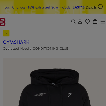
Last Chance: -15% extra auf Sale
15€-Willkommensgutschein mit Beyond sichern
- Code:
LAST15
Details
ZUM HAUPTINHALT ÜBERSPRINGEN
ZUM SUCHFELD ÜBERSPRINGE
GYMSHARK
Oversized-Hoodie CONDITIONING CLUB