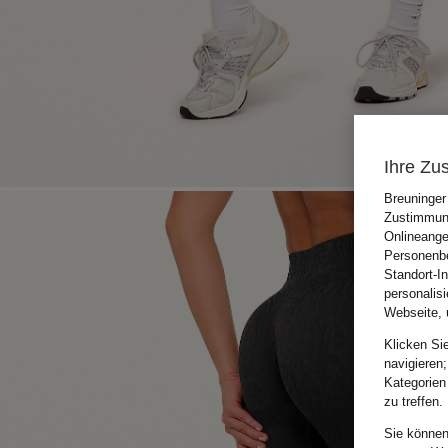
Ihre Zu
Breuninger
Zustimmung
Onlineange
Personenbe
Standort-I
personalis
Webseite, 
Klicken Si
navigieren;
Kategorien
zu treffen.
Sie können