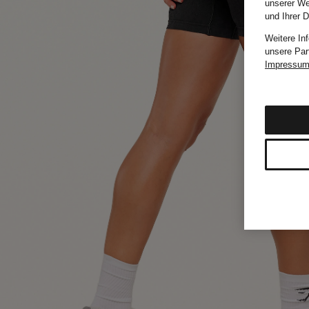
unserer We
und Ihrer 
Weitere In
unsere Par
Impressu