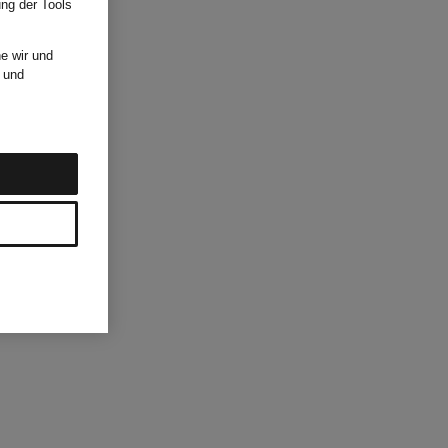
ung der Tools
e wir und
und