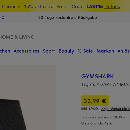
t Chance: -15% extra auf Sale
€-Willkommensgutschein mit Beyond sichern
- Code:
LAST15
Details
N
9 €
30 Tage kostenfreie Rückgabe
HOME & LIVING
chen
Accessoires
Sport
Beauty
% Sale
Marken
Anläs
GYMSHARK
Tights ADAPT ANIMA
33,99 €
inkl. MwSt.,
zzgl. Versandkos
30-Tage-Bestpreis:
28,89 €
|
Ursprünglich:
42 €