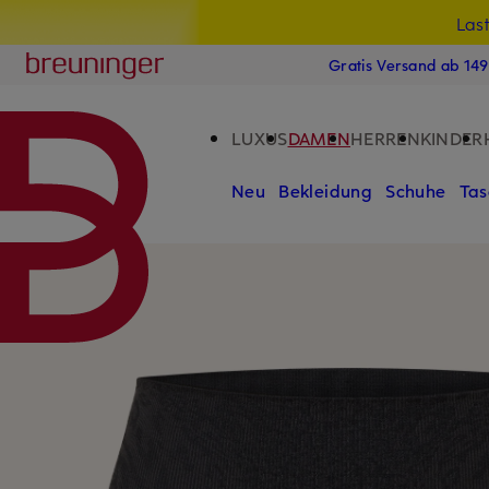
Las
15
ZUM HAUPTINHALT ÜBERSPRINGEN
ZUM SUCHFELD ÜBERSPRINGE
Breuninger
Gratis Versand ab 14
LUXUS
DAMEN
HERREN
KINDER
Neu
Bekleidung
Schuhe
Tas