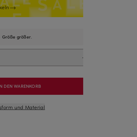
keln
e
Größe größer
.
IN DEN WARENKORB
sform und Material