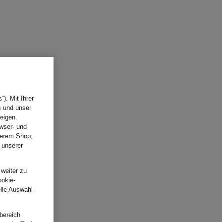
). Mit Ihrer
s und unser
eigen.
wser- und
nserem Shop,
 unserer
.
 weiter zu
ookie-
elle Auswahl
bereich