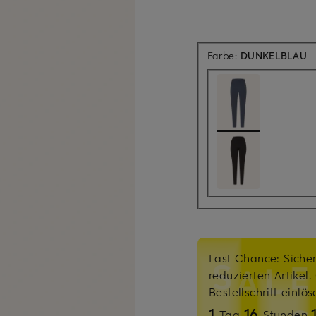
Farbe:
DUNKELBLAU
Last Chance: Sicher
reduzierten Artikel
Bestellschritt einlö
1
16
Tag
Stunden