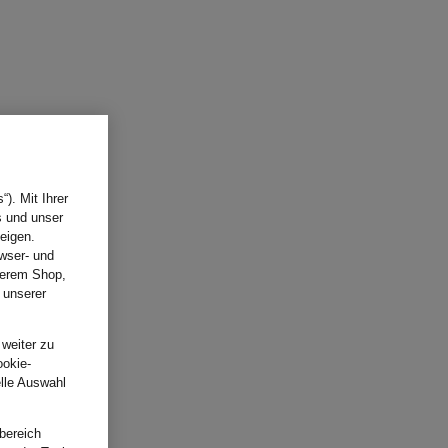
). Mit Ihrer
s und unser
eigen.
wser- und
nserem Shop,
 unserer
.
 weiter zu
ookie-
elle Auswahl
bereich