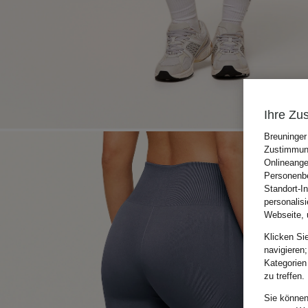
Ihre Zu
Breuninger
Zustimmung
Onlineange
Personenbe
Standort-I
personalis
Webseite, 
Klicken Si
navigieren;
Kategorien
zu treffen.
Sie können