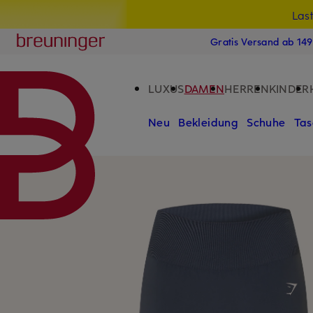
Las
15
ZUM HAUPTINHALT ÜBERSPRINGEN
ZUM SUCHFELD ÜBERSPRINGE
Breuninger
Gratis Versand ab 14
LUXUS
DAMEN
HERREN
KINDER
Neu
Bekleidung
Schuhe
Tas