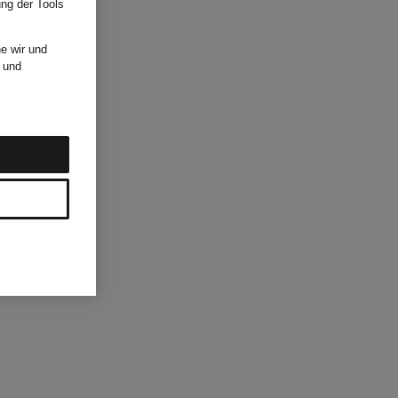
ung der Tools
e wir und
und