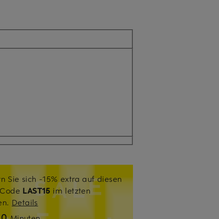
n Sie sich -15% extra auf diesen
. Code
LAST15
im letzten
sen.
Details
10
Minuten