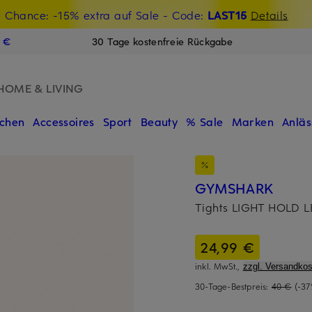
t Chance: -15% extra auf Sale
€-Willkommensgutschein mit Beyond sichern
- Code:
LAST15
Details
N
9 €
30 Tage kostenfreie Rückgabe
HOME & LIVING
chen
Accessoires
Sport
Beauty
% Sale
Marken
Anläs
GYMSHARK
Tights LIGHT HOLD 
24,99 €
inkl. MwSt.,
zzgl. Versandkos
30-Tage-Bestpreis:
40 €
(-37