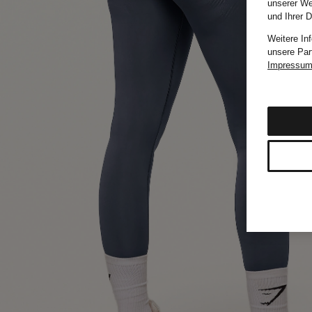
unserer We
und Ihrer 
Weitere In
unsere Par
Impressu