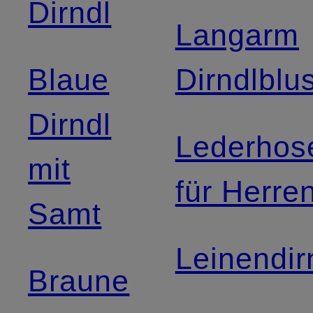
Dirndl
Langarm
Blaue
Dirndlblu
Dirndl
Lederhos
mit
für Herre
Samt
Leinendir
Braune