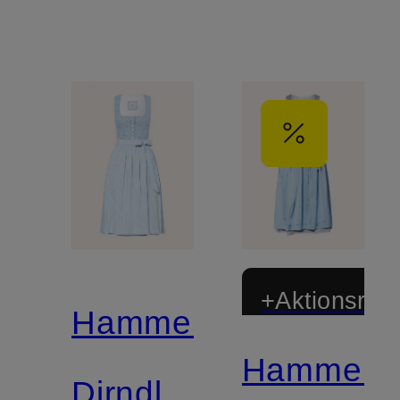
+Aktionsraba
Hammerschmid
Hammers
Dirndl