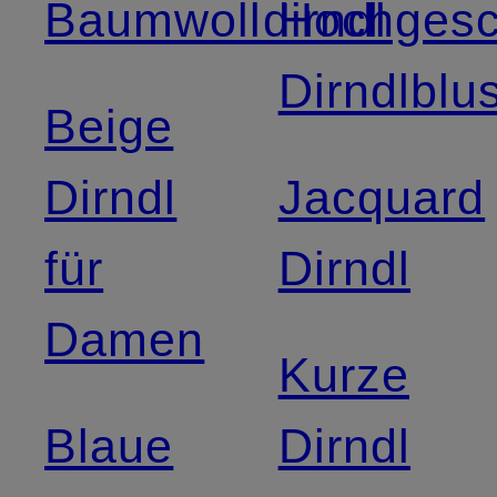
Baumwolldirndl
Hochgesc
Dirndlblu
Beige
Dirndl
Jacquard
für
Dirndl
Damen
Kurze
Blaue
Dirndl