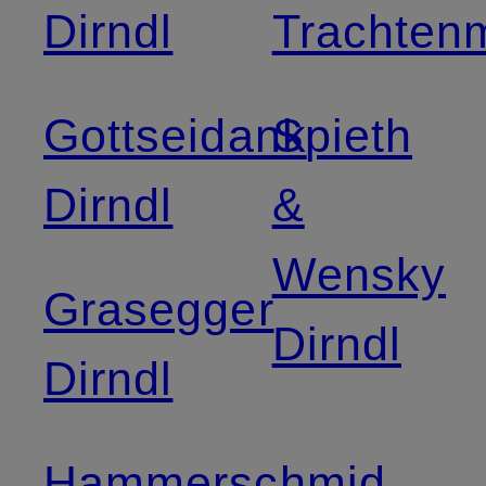
Dirndl
Trachten
Gottseidank
Spieth
Dirndl
&
Wensky
Grasegger
Dirndl
Dirndl
Hammerschmid