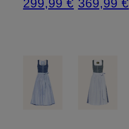
299,99 €
369,99 €
Materialm