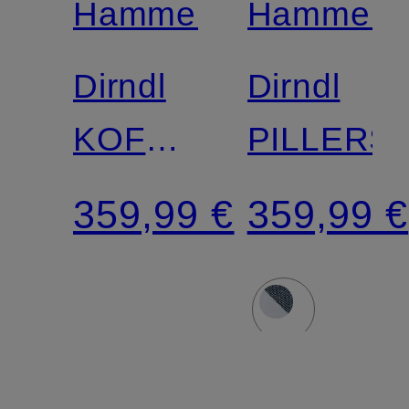
Hammerschmid
Hammers
Dirndl
Dirndl
KOFLERSEE
PILLERS
aus
359,99 €
359,99 €
Leinen