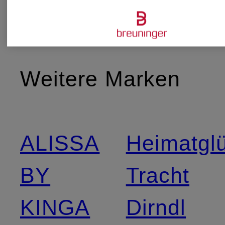
Weitere Marken
ALISSA
Heimatgl
BY
Tracht
KINGA
Dirndl