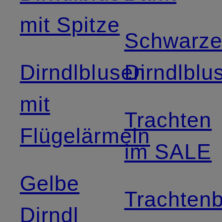
mit Spitze
Schwarz
Dirndlblusen
Dirndlblu
mit
Trachten
Flügelärmeln
im SALE
Gelbe
Trachten
Dirndl