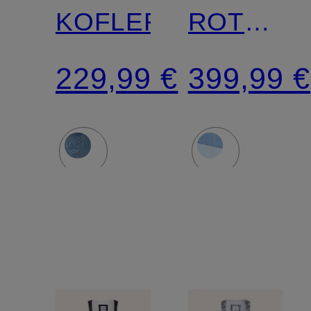
KOFLERSEE
ROTHSE
aus
229,99 €
399,99 €
Leinen