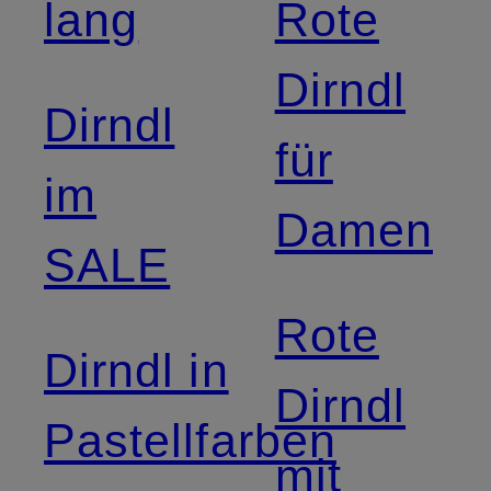
lang
Rote
Dirndl
Dirndl
für
im
Damen
SALE
Rote
Dirndl in
Dirndl
Pastellfarben
mit