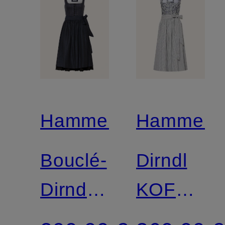
Hammerschmid
Hammers
Bouclé-
Dirndl
Dirndl
KOFLER
PILLERSEE
im