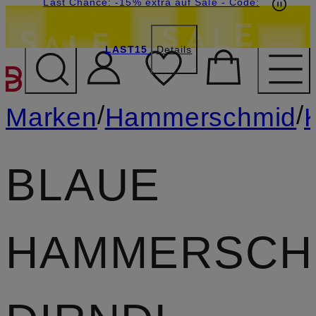
15€-Willkommensgutschein mit Beyond sichern
Last Chance: -15% extra auf Sale
- Code:
LAST15
Details
ZUM HAUPTINHALT ÜBE
/
/
Marken
Hammerschmid
BLAUE
HAMMERSCH