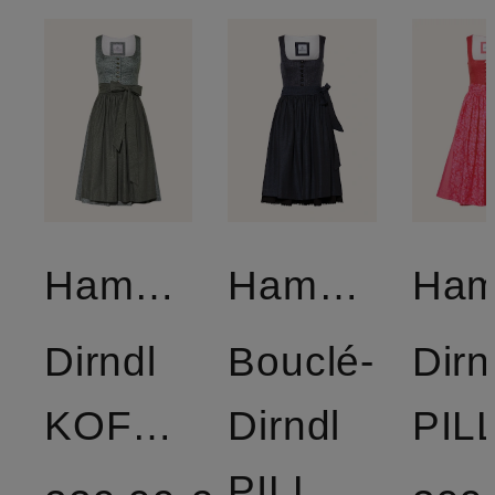
Hammerschmid
Hammerschmid
Dirndl
Bouclé-
Dirn
KOFLERSEE
Dirndl
PILLERSEE