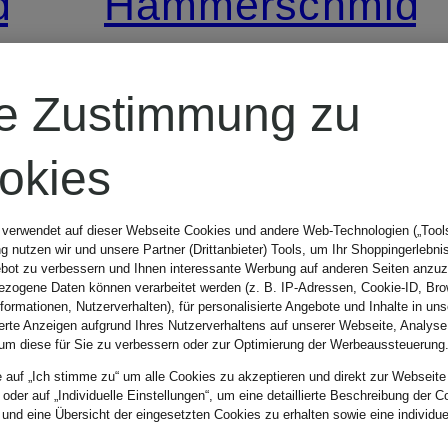
d
Hammerschmid
Jacquard-
re Zustimmung zu
Trachtenrock
okies
LINDAU mit
219,99 €
 verwendet auf dieser Webseite Cookies und andere Web-Technologien („Tools“
 nutzen wir und unsere Partner (Drittanbieter) Tools, um Ihr Shoppingerlebni
Plissees
bot zu verbessern und Ihnen interessante Werbung auf anderen Seiten anzuz
zogene Daten können verarbeitet werden (z. B. IP-Adressen, Cookie-ID, Bro
nformationen, Nutzerverhalten), für personalisierte Angebote und Inhalte in u
ierte Anzeigen aufgrund Ihres Nutzerverhaltens auf unserer Webseite, Analyse
um diese für Sie zu verbessern oder zur Optimierung der Werbeaussteuerung
e auf „Ich stimme zu“ um alle Cookies zu akzeptieren und direkt zur Webseite
 oder auf „Individuelle Einstellungen“, um eine detaillierte Beschreibung der C
 und eine Übersicht der eingesetzten Cookies zu erhalten sowie eine individu