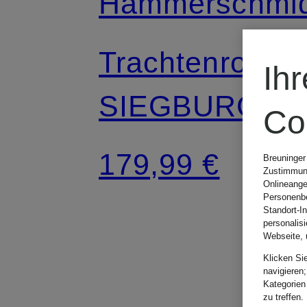
Hammerschmi
Trachtenrock
Ih
SIEGBURG
Co
179,99 €
Breuninger
Zustimmung
Onlineange
Personenbe
Standort-I
personalis
Webseite, 
Klicken Si
navigieren;
Kategorien
zu treffen.