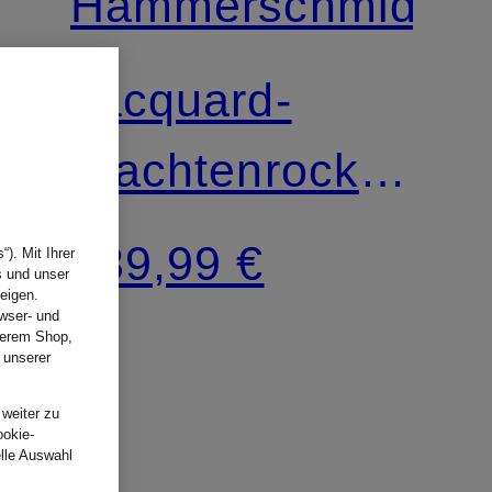
Hammerschmid
Jacquard-
Trachtenrock
LINDAU
239,99 €
). Mit Ihrer
s und unser
eigen.
wser- und
nserem Shop,
 unserer
.
 weiter zu
ookie-
elle Auswahl