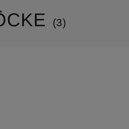
ÖCKE
3