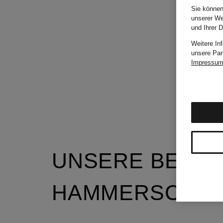
Sie können
unserer We
und Ihrer 
Weitere In
unsere Par
Impressu
UNSERE BELIE
HAMMERSCHMI