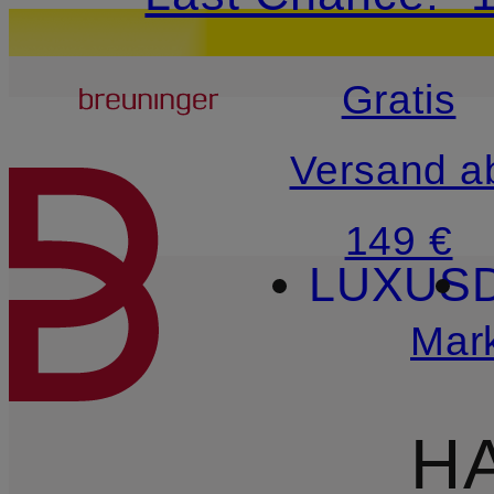
15€-Willkommensg
Breuninger
Gratis
ZUM HAUPTINHALT ÜBE
Versand a
149 €
LUXUS
Mar
H