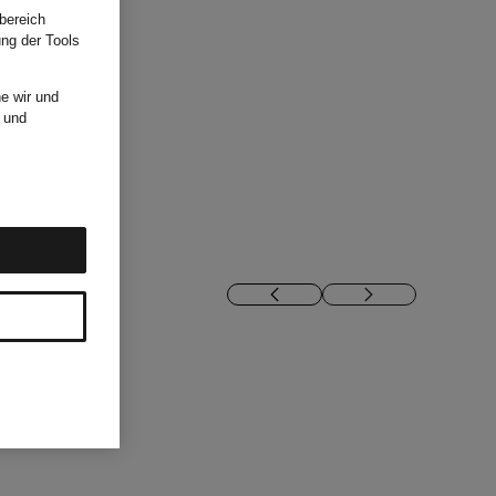
bereich
ung der Tools
e wir und
und
ON