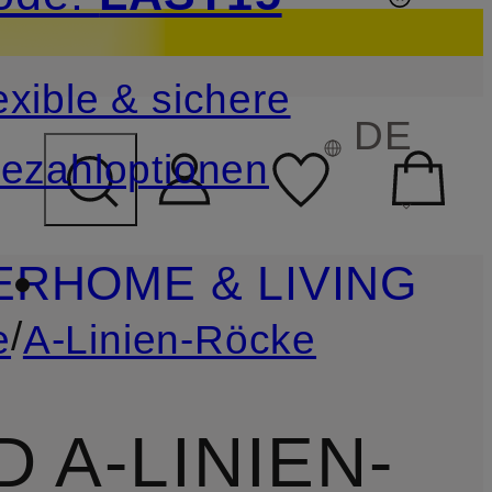
sichern
exible & sichere
FELD ÜBERSPRINGEN
DE
ezahloptionen
ER
HOME & LIVING
/
e
A-Linien-Röcke
A-LINIEN-