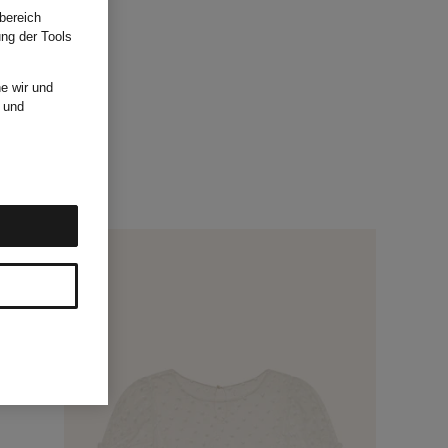
bereich
ung der Tools
e wir und
und