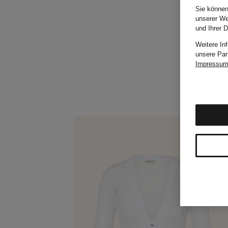
Sie können
unserer We
und Ihrer 
Weitere In
unsere Par
Impressu