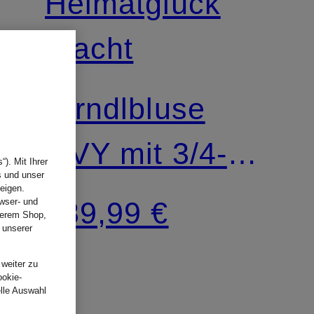
Heimatglück
Tracht
Dirndlbluse
ILVY mit 3/4-
). Mit Ihrer
s und unser
Arm
eigen.
139,99 €
wser- und
nserem Shop,
 unserer
.
 weiter zu
ookie-
elle Auswahl