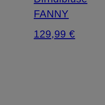
FANNY
129,99 €