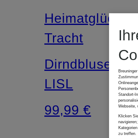
Heimatglück
Ih
Tracht
Co
Dirndbluse
Breuninger
Zustimmung
LISL
Onlineange
Personenbe
Standort-I
personalis
99,99 €
Webseite, 
Klicken Si
navigieren;
Kategorien
zu treffen.