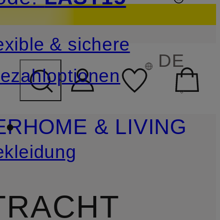
sichern
exible & sichere
FELD ÜBERSPRINGEN
DE
ezahloptionen
ER
HOME & LIVING
ekleidung
TRACHT