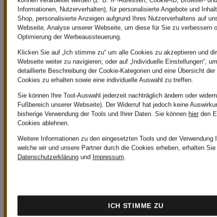
können verarbeitet werden (z. B. IP-Adressen, Cookie-ID, Browser- und
Informationen, Nutzerverhalten), für personalisierte Angebote und Inhal
Shop, personalisierte Anzeigen aufgrund Ihres Nutzerverhaltens auf un
Webseite, Analyse unserer Webseite, um diese für Sie zu verbessern o
149€
Optimierung der Werbeaussteuerung.
Klicken Sie auf „Ich stimme zu“ um alle Cookies zu akzeptieren und dir
Ab einem
Webseite weiter zu navigieren; oder auf „Individuelle Einstellungen“, u
detaillierte Beschreibung der Cookie-Kategorien und eine Übersicht der
Cookies zu erhalten sowie eine individuelle Auswahl zu treffen.
Bestellwert von
Sie können Ihre Tool-Auswahl jederzeit nachträglich ändern oder widerr
Fußbereich unserer Webseite). Der Widerruf hat jedoch keine Auswirku
bisherige Verwendung der Tools und Ihrer Daten.
Sie können
hier
den E
149€ oder bei
Cookies ablehnen.
Weitere Informationen zu den eingesetzten Tools und der Verwendung I
Zahlung mit der
welche wir und unsere Partner durch die Cookies erheben, erhalten Sie 
Datenschutzerklärung
und
Impressum
.
Breuninger Card ist
der Versand
ICH STIMME ZU