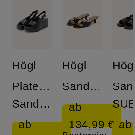
Högl
Högl
Hög
Plateau-
Sandaletten
San
Sandalen
SU
ab
ab
134,99 €
ab