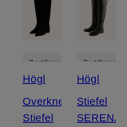
Zertifiziert
Zertifiziert
Högl
Högl
Overknee-
Stiefel
Stiefel
SERENA