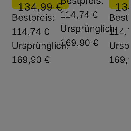
Bestpreis:
134,99 €
13
114,74 €
Bestpreis:
Bestp
Ursprünglich:
114,74 €
114,
169,90 €
Ursprünglich:
Ursp
169,90 €
169,