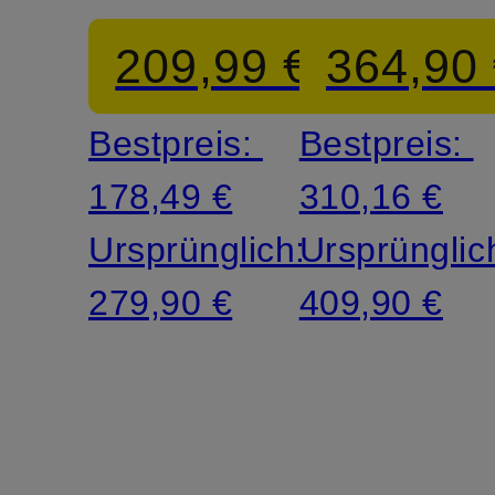
209,99 €
364,90
Bestpreis:
Bestpreis:
178,49 €
310,16 €
Ursprünglich:
Ursprünglic
279,90 €
409,90 €