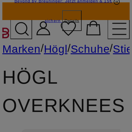
Beyond by Breuninger: Jetzt anmelden & 15€
Geschenkkarten
GESCHENK20
sichern
Details
ZUM HAUPTINHALT ÜBE
/
/
/
Marken
Högl
Schuhe
Stie
HÖGL
OVERKNEES