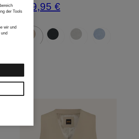
179,95 €
bereich
ung der Tools
e wir und
und