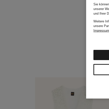
Sie können
unserer We
und Ihrer 
Weitere In
unsere Par
Impressu