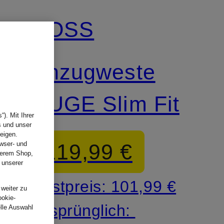
BOSS
Mix & Match
Anzugweste
HUGE Slim Fit
). Mit Ihrer
s und unser
eigen.
119,99 €
wser- und
nserem Shop,
 unserer
.
Bestpreis:
101,99 €
 weiter zu
ookie-
Ursprünglich:
elle Auswahl