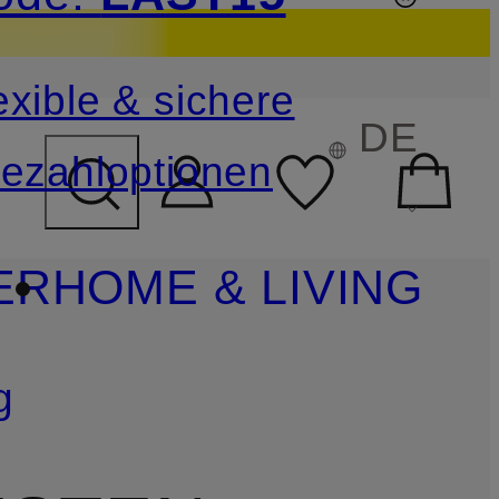
sichern
exible & sichere
FELD ÜBERSPRINGEN
DE
ezahloptionen
ER
HOME & LIVING
g