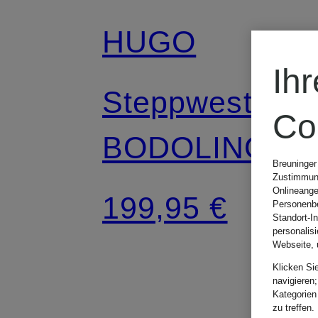
HUGO
Ih
Steppweste
Co
BODOLINO
Breuninger
Zustimmung
Onlineange
199,95 €
Personenbe
Standort-I
personalis
Webseite, 
Klicken Si
navigieren;
Kategorien
zu treffen.