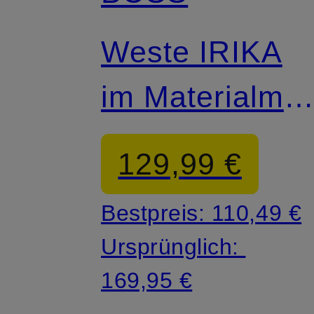
Weste IRIKA
im Materialmix
mit Lochspitze
129,99 €
Bestpreis:
110,49 €
Ursprünglich:
169,95 €