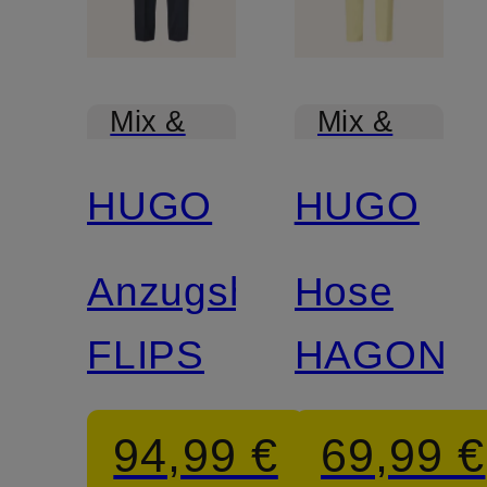
Mix &
Mix &
Match
Match
HUGO
HUGO
Anzugshose
Hose
FLIPS
HAGONI
94,99 €
69,99 €