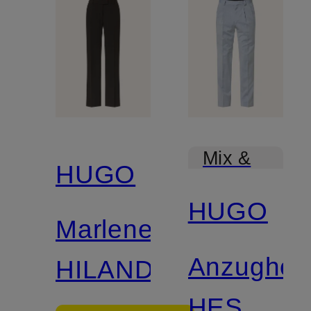
Mix &
HUGO
Match
HUGO
Marlenehose
Anzughos
HILANDO
HESTEN