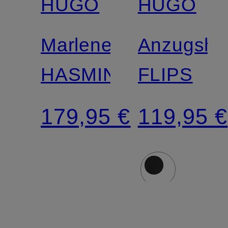
HUGO
HUGO
Marlenehose
Anzugsho
HASMINA
FLIPS
179,95 €
119,95 €