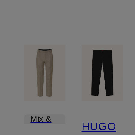
Mix &
HUGO
Match