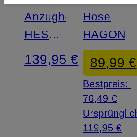
Match
Anzughose
Hose
HESTEN
HAGONI
Extra
139,95 €
89,99 €
Slim Fit
Bestpreis:
76,49 €
Ursprünglic
119,95 €