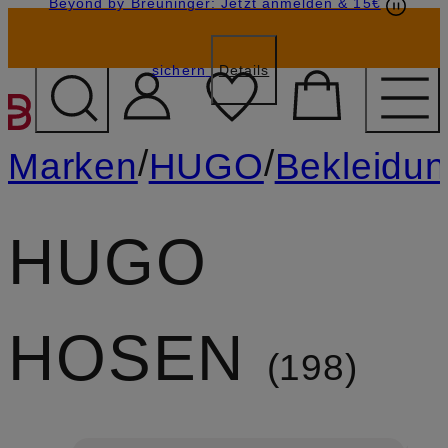
Beyond by Breuninger: Jetzt anmelden & 15€
Geschenkkarten
GESCHENK20
sichern
Details
ZUM HAUPTINHALT ÜBE
/
/
Marken
HUGO
Bekleidu
HUGO
HOSEN
198