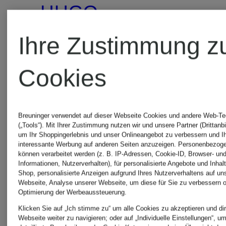
HUGO
Bootcut-
Ihre Zustimmung z
Anzugshose
Hose
Cookies
FLIPS
HILOTIN
169,95 €
119,95 €
Breuninger verwendet auf dieser Webseite Cookies und andere Web-Te
(„Tools“). Mit Ihrer Zustimmung nutzen wir und unsere Partner (Drittanbi
um Ihr Shoppingerlebnis und unser Onlineangebot zu verbessern und I
interessante Werbung auf anderen Seiten anzuzeigen. Personenbezog
können verarbeitet werden (z. B. IP-Adressen, Cookie-ID, Browser- und
Informationen, Nutzerverhalten), für personalisierte Angebote und Inhal
Shop, personalisierte Anzeigen aufgrund Ihres Nutzerverhaltens auf un
Webseite, Analyse unserer Webseite, um diese für Sie zu verbessern o
Optimierung der Werbeaussteuerung.
Klicken Sie auf „Ich stimme zu“ um alle Cookies zu akzeptieren und dir
Webseite weiter zu navigieren; oder auf „Individuelle Einstellungen“, u