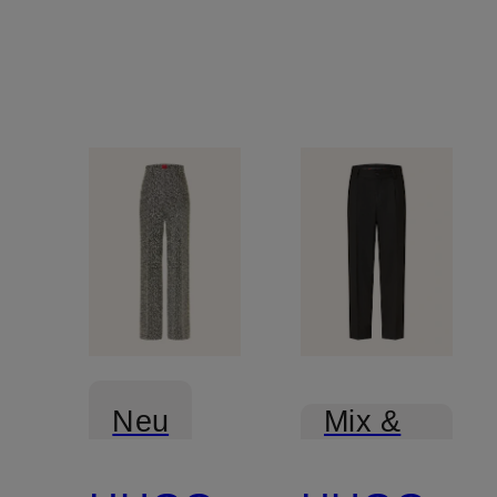
Neu
Mix &
Match