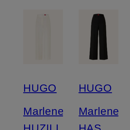
HUGO
HUGO
Marlenehose
Marleneh
HUZILI
HASMINA