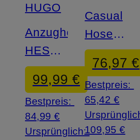
HUGO
Casual
Anzughose
Hose
HESTEN
DAVID25
76,97 €
Extra
Slim Fit
99,99 €
Bestpreis:
Slim Fit
65,42 €
Bestpreis:
Ursprünglic
84,99 €
109,95 €
Ursprünglich: