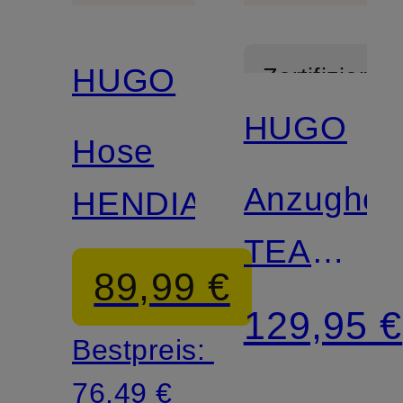
HUGO
Zertifiziert
HUGO
Mix &
Hose
Match
Anzughos
HENDIA
TEAGAN
89,99 €
Regular
129,95 €
Bestpreis:
Fit
76,49 €