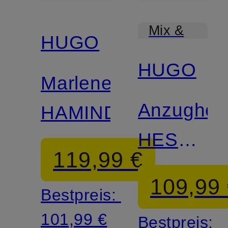
Mix &
HUGO
Match
HUGO
Marlenehose
Anzughos
HAMINDE
HESTEN
119,99 €
Extra
109,99
Bestpreis:
Slim Fit
101,99 €
Bestpreis: