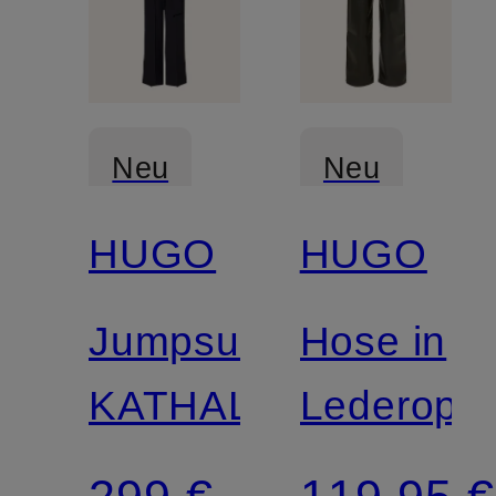
Neu
Neu
HUGO
HUGO
Jumpsuit
Hose in
KATHALIA
Lederopti