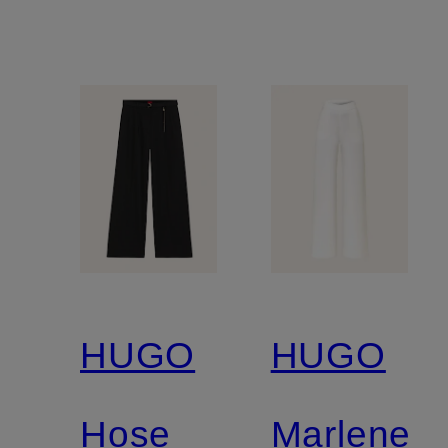
HUGO
HUGO
Hose
Marleneh