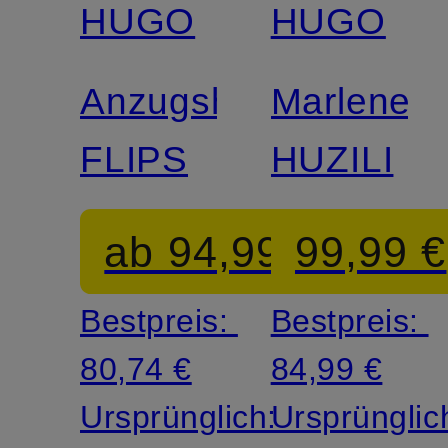
HUGO
HUGO
Anzugshose
Marleneh
FLIPS
HUZILI
ab 94,99 €
99,99 €
Bestpreis:
Bestpreis:
80,74 €
84,99 €
Ursprünglich:
Ursprünglic