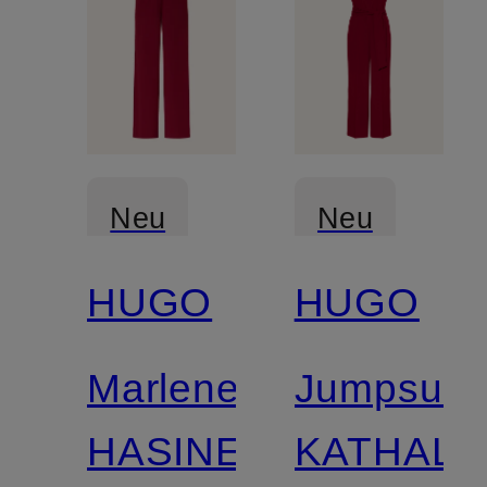
Neu
Neu
HUGO
HUGO
Marlenehose
Jumpsuit
HASINE
KATHALI