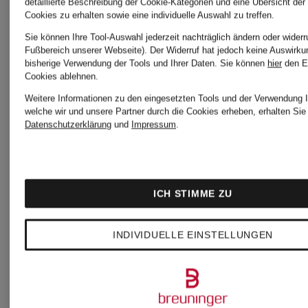
detaillierte Beschreibung der Cookie-Kategorien und eine Übersicht der
Cookies zu erhalten sowie eine individuelle Auswahl zu treffen.
Sie können Ihre Tool-Auswahl jederzeit nachträglich ändern oder widerr
Fußbereich unserer Webseite). Der Widerruf hat jedoch keine Auswirku
bisherige Verwendung der Tools und Ihrer Daten.
Sie können
hier
den E
Cookies ablehnen.
Weitere Informationen zu den eingesetzten Tools und der Verwendung I
welche wir und unsere Partner durch die Cookies erheben, erhalten Sie 
Datenschutzerklärung
und
Impressum
.
ICH STIMME ZU
Neu
Mix &
INDIVIDUELLE EINSTELLUNGEN
Match
HUGO
HUGO
Mix &