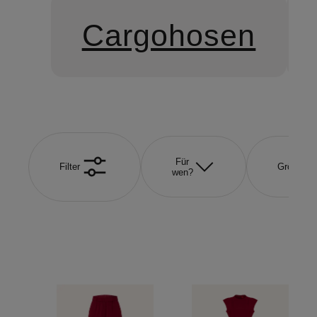
Cargohosen
Für
Filter
Größe
wen?