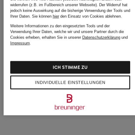
widerrufen (z.B. im Fußbereich unserer Webseite). Der Widerruf hat
jedoch keine Auswirkung auf die bisherige Verwendung der Tools und
Ihrer Daten.
Sie können
hier
den Einsatz von Cookies ablehnen.
Weitere Informationen zu den eingesetzten Tools und der
ILSE JACOBSEN
ILSE JACOBSEN
adidas Originals
Verwendung Ihrer Daten, welche wir und unsere Partner durch die
Cookies erheben, erhalten Sie in unserer
Datenschutzerklärung
und
Sneaker Low
Sneaker Low
Sneaker SAMBA O
Impressum
.
TULIP3275
TULIP3275
130 €
69,99 €
34,99 €
ICH STIMME ZU
INDIVIDUELLE EINSTELLUNGEN