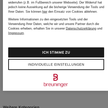
widerrufen (z.B. im Fußbereich unserer Webseite). Der Widerruf hat
jedoch keine Auswirkung auf die bisherige Verwendung der Tools und
Ihrer Daten.
Sie können
hier
den Einsatz von Cookies ablehnen.
Weitere Informationen zu den eingesetzten Tools und der
Verwendung Ihrer Daten, welche wir und unsere Partner durch die
Max Mara
+Aktionsrabatt
Cookies erheben, erhalten Sie in unserer
Datenschutzerklärung
und
Impressum
.
Mütze RETINA
Chloé
199 €
Mütze ENCOEUR
299 €
ICH STIMME ZU
Bestpreis:
254,15 €
Ursprünglich:
390 €
INDIVIDUELLE EINSTELLUNGEN
Weitere Kategorien